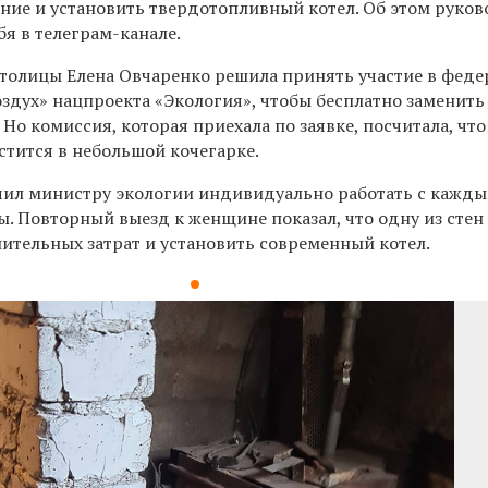
ение и установить твердотопливный котел. Об этом руко
бя в телеграм-канале.
толицы Елена Овчаренко решила принять участие в фед
здух» нацпроекта «Экология», чтобы бесплатно заменить
 Но комиссия, которая приехала по заявке, посчитала, что
стится в небольшой кочегарке.
ил министру экологии индивидуально работать с кажд
. Повторный выезд к женщине показал, что одну из сте
ительных затрат и установить современный котел.