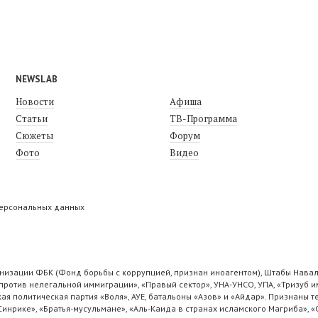
NEWSLAB
Новости
Афиша
Статьи
ТВ-Программа
Сюжеты
Форум
Фото
Видео
персональных данных
низации ФБК (Фонд борьбы с коррупцией, признан иноагентом), Штабы Навал
ротив нелегальной иммиграции», «Правый сектор», УНА-УНСО, УПА, «Тризуб и
ая политическая партия «Воля», АУЕ, батальоны «Азов» и «Айдар». Признаны
 Синрике», «Братья-мусульмане», «Аль-Каида в странах исламского Магриба», 