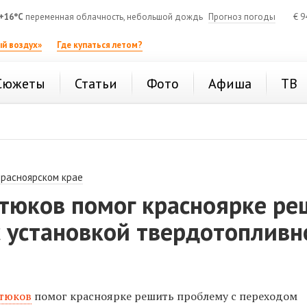
+16°C
переменная облачность, небольшой дождь
Прогноз погоды
€
9
й воздух»
Где купаться летом?
Сюжеты
Статьи
Фото
Афиша
ТВ
Красноярском крае
тюков помог красноярке ре
 установкой твердотопливн
тюков
помог красноярке решить проблему с переходом