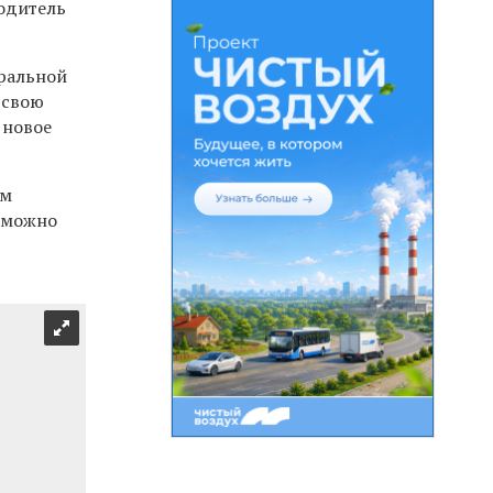
водитель
еральной
 свою
 новое
ым
н можно