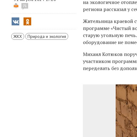
на экологичное отопл
71
региона рассказал у се
Жительница краевой с
программе «Чистый во
старую угольную печь.
ЖКХ
Природа и экология
оборудование не поме
Михаил Котюков поруч
участником программы
переделать без дополн