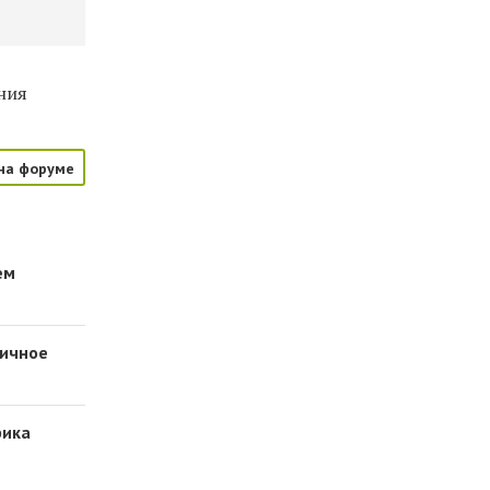
ения
на форуме
ем
гичное
фика