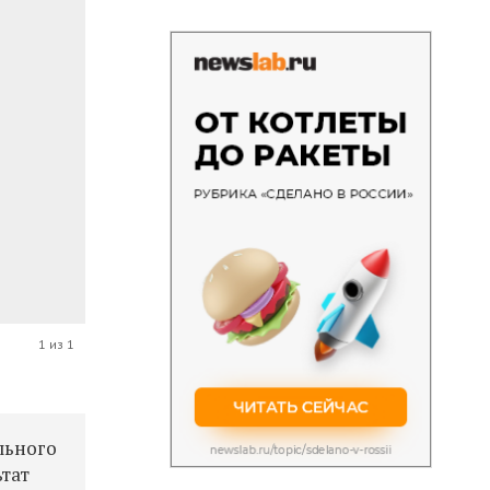
1 из 1
льного
ьтат