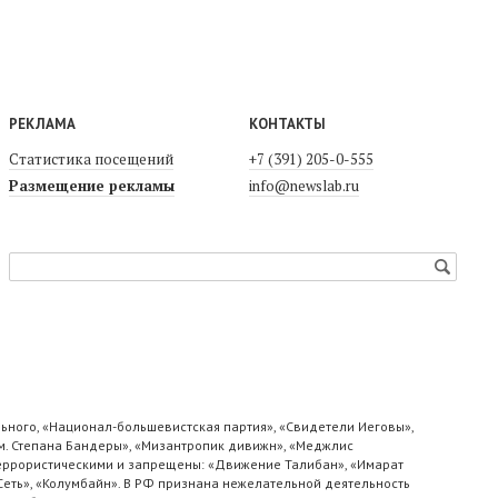
РЕКЛАМА
КОНТАКТЫ
Статистика посещений
+7 (391) 205-0-555
Размещение рекламы
info@newslab.ru
ьного, «Национал-большевистская партия», «Свидетели Иеговы»,
м. Степана Бандеры», «Мизантропик дивижн», «Меджлис
 террористическими и запрещены: «Движение Талибан», «Имарат
«Сеть», «Колумбайн». В РФ признана нежелательной деятельность