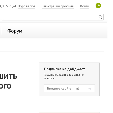
18+
4,06
$
81,41
Курс валют
Регистрация профиля
Войти
Форум
Подписка на дайджест
шить
Рассылка выходит раз в сутки по
вечерам.
ого