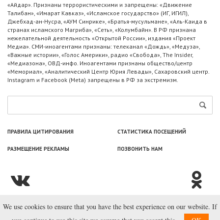
«Айдар». Признаны террористическими и запрещены: «Движение
Талибан», «Имарат Кавказ», «Исламское государство» (ИГ, ИГИЛ),
Джебхад-ан-Нусра, «АУМ Синрике», «Братья-мусульмане», «Аль-Каида в
странах исламского Магриба», «Сеть», «Колумбайн». В РФ признана
нежелательной деятельность «Открытой России», издания «Проект
Медиа». СМИ-иноагентами признаны: телеканал «Дождь», «Медуза»,
«Важные истории», «Голос Америки», радио «Свобода», The Insider,
«Медиазона», ОВД-инфо. Иноагентами признаны общество/центр
«Мемориал», «Аналитический Центр Юрия Левады», Сахаровский центр.
Instagram и Facebook (Metа) запрещены в РФ за экстремизм.
ПРАВИЛА ЦИТИРОВАНИЯ
СТАТИСТИКА ПОСЕЩЕНИЙ
РАЗМЕЩЕНИЕ РЕКЛАМЫ
ПОЗВОНИТЬ НАМ
We use cookies to ensure that you have the best experience on our website. If
© ООО «Лаборатория Новоcтей», 2003—2026.