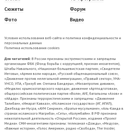
Сюжеты
Форум
Фото
Видео
Условия использования веб-сайта и политика конфиденциальности и
персональных данных
Политика использования cookies
Для читателей:
В России признаны экстремистскими и запрещены
организации ФБК (Фонд борьбы с коррупцией, признан иноагентом),
Штабы Навального, «Национал-большевистская партия», «Свидетели
Иеговы», «Армия воли народа», «Русский общенациональный союз»,
«Движение против нелегальной иммиграции», «Правый сектор», УНА-
УНСО, УПА, «Тризуб им. Степана Бандеры», «Мизантропик дивижн»,
«Меджлис крымскотатарского народа», движение «Артподготовка»,
общероссийская политическая партия «Воля», АУЕ, батальоны «Азов» и
«Айдар». Признаны террористическими и запрещены: «Движение
Талибан», «Имарат Кавказ», «Исламское государство» (ИГ, ИГИЛ),
Джебхад-ан-Нусра, «АУМ Синрике», «Братья-мусульмане», «Аль-Каида в
странах исламского Магриба», «Сеть», «Колумбайн». В РФ признана
нежелательной деятельность «Открытой России», издания «Проект
Медиа». СМИ-иноагентами признаны: телеканал «Дождь», «Медуза»,
«Важные истории», «Голос Америки», радио «Свобода», The Insider,