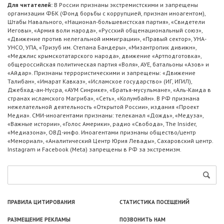
Для читателей:
В России признаны экстремистскими и запрещены
организации ФБК (Фонд борьбы с коррупцией, признан иноагентом),
Штабы Навального, «Национал-большевистская партия», «Свидетели
Иеговы», «Армия воли народа», «Русский общенациональный союз»,
«Движение против нелегальной иммиграции», «Правый сектор», УНА-
УНСО, УПА, «Тризуб им. Степана Бандеры», «Мизантропик дивижн»,
«Меджлис крымскотатарского народа», движение «Артподготовка»,
общероссийская политическая партия «Воля», АУЕ, батальоны «Азов» и
«Айдар». Признаны террористическими и запрещены: «Движение
Талибан», «Имарат Кавказ», «Исламское государство» (ИГ, ИГИЛ),
Джебхад-ан-Нусра, «АУМ Синрике», «Братья-мусульмане», «Аль-Каида в
странах исламского Магриба», «Сеть», «Колумбайн». В РФ признана
нежелательной деятельность «Открытой России», издания «Проект
Медиа». СМИ-иноагентами признаны: телеканал «Дождь», «Медуза»,
«Важные истории», «Голос Америки», радио «Свобода», The Insider,
«Медиазона», ОВД-инфо. Иноагентами признаны общество/центр
«Мемориал», «Аналитический Центр Юрия Левады», Сахаровский центр.
Instagram и Facebook (Metа) запрещены в РФ за экстремизм.
ПРАВИЛА ЦИТИРОВАНИЯ
СТАТИСТИКА ПОСЕЩЕНИЙ
РАЗМЕЩЕНИЕ РЕКЛАМЫ
ПОЗВОНИТЬ НАМ