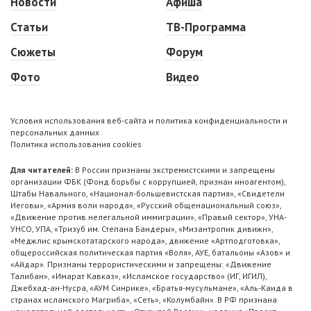
Новости
Афиша
Статьи
ТВ-Программа
Сюжеты
Форум
Фото
Видео
Условия использования веб-сайта и политика конфиденциальности и
персональных данных
Политика использования cookies
Для читателей:
В России признаны экстремистскими и запрещены
организации ФБК (Фонд борьбы с коррупцией, признан иноагентом),
Штабы Навального, «Национал-большевистская партия», «Свидетели
Иеговы», «Армия воли народа», «Русский общенациональный союз»,
«Движение против нелегальной иммиграции», «Правый сектор», УНА-
УНСО, УПА, «Тризуб им. Степана Бандеры», «Мизантропик дивижн»,
«Меджлис крымскотатарского народа», движение «Артподготовка»,
общероссийская политическая партия «Воля», АУЕ, батальоны «Азов» и
«Айдар». Признаны террористическими и запрещены: «Движение
Талибан», «Имарат Кавказ», «Исламское государство» (ИГ, ИГИЛ),
Джебхад-ан-Нусра, «АУМ Синрике», «Братья-мусульмане», «Аль-Каида в
странах исламского Магриба», «Сеть», «Колумбайн». В РФ признана