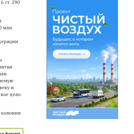
 ст. 290
м
0 млн
едерации
и
иятия
млн
маемую
веку и
свое дело
т колонии
на форуме