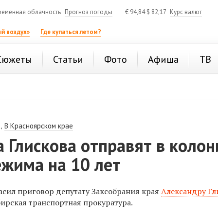
ременная облачность
Прогноз погоды
€
94,84
$
82,17
Курс валют
й воздух»
Где купаться летом?
Сюжеты
Статьи
Фото
Афиша
ТВ
,
В Красноярском крае
 Глискова отправят в коло
ежима на 10 лет
ласил приговор депутату Заксобрания края
Александру Гл
ирская транспортная прокуратура.