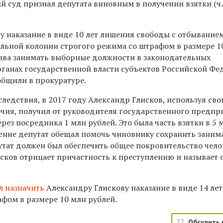
суд признал депутата виновным в получении взятки (ч. 6
у наказание в виде 10 лет лишения свободы с отбывание
ельной колонии строгого режима со штрафом в размере 1
ава занимать выборные должности в законодательных
рганах государственной власти субъектов Российской Ф
ообщили в прокуратуре.
ледствия, в 2017 году Александр Глисков, используя сво
ия, получил от руководителя государственного предпр
рез посредника 1 млн рублей. Это была часть взятки в 5 
дение депутат обещал помочь чиновнику сохранить зани
утат должен был обеспечить общее покровительство чело
сков отрицает причастность к преступлению и называет 
л назначить
Александру Глискову наказание в виде 14 ле
фом в размере 10 млн рублей.
77
Обсудить 