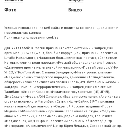
Фото
Видео
Условия использования веб-сайта и политика конфиденциальности и
персональных данных
Политика использования cookies
Для читателей:
В России признаны экстремистскими и запрещены
организации ФБК (Фонд борьбы с коррупцией, признан иноагентом),
Штабы Навального, «Национал-большевистская партия», «Свидетели
Иеговы», «Армия воли народа», «Русский общенациональный союз»,
«Движение против нелегальной иммиграции», «Правый сектор», УНА-
УНСО, УПА, «Тризуб им. Степана Бандеры», «Мизантропик дивижн»,
«Меджлис крымскотатарского народа», движение «Артподготовка»,
общероссийская политическая партия «Воля», АУЕ, батальоны «Азов» и
«Айдар». Признаны террористическими и запрещены: «Движение
Талибан», «Имарат Кавказ», «Исламское государство» (ИГ, ИГИЛ),
Джебхад-ан-Нусра, «АУМ Синрике», «Братья-мусульмане», «Аль-Каида в
странах исламского Магриба», «Сеть», «Колумбайн». В РФ признана
нежелательной деятельность «Открытой России», издания «Проект
Медиа». СМИ-иноагентами признаны: телеканал «Дождь», «Медуза»,
«Важные истории», «Голос Америки», радио «Свобода», The Insider,
«Медиазона», ОВД-инфо. Иноагентами признаны общество/центр
«Мемориал», «Аналитический Центр Юрия Левады», Сахаровский центр.