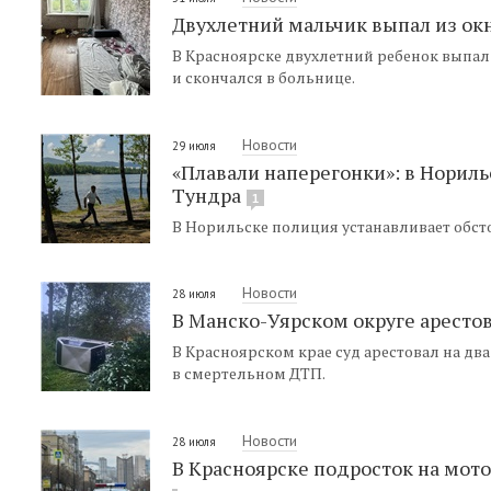
Двухлетний мальчик выпал из окн
В Красноярске двухлетний ребенок выпал
и скончался в больнице.
Новости
29 июля
«Плавали наперегонки»: в Нориль
Тундра
1
В Норильске полиция устанавливает обсто
Новости
28 июля
В Манско-Уярском округе аресто
В Красноярском крае суд арестовал на дв
в смертельном ДТП.
Новости
28 июля
В Красноярске подросток на мото