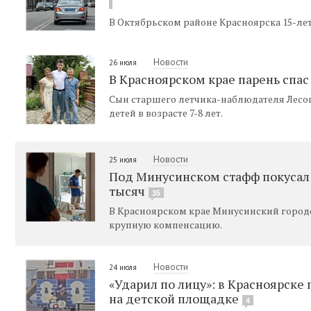
В Октябрьском районе Красноярска 15-ле
Новости
26 июля
В Красноярском крае парень спас
Сын старшего летчика-наблюдателя Лесоп
детей в возрасте 7-8 лет.
Новости
25 июля
Под Минусинском стафф покусал 5
тысяч
35
В Красноярском крае Минусинский городск
крупную компенсацию.
Новости
24 июля
«Ударил по лицу»: в Красноярск
на детской площадке
4