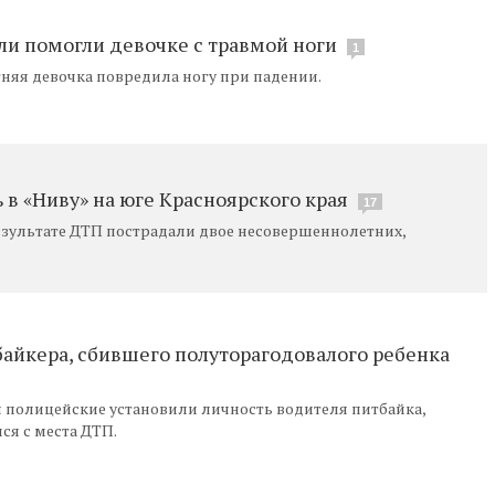
ли помогли девочке с травмой ноги
1
няя девочка повредила ногу при падении.
 в «Ниву» на юге Красноярского края
17
результате ДТП пострадали двое несовершеннолетних,
байкера, сбившего полуторагодовалого ребенка
я полицейские установили личность водителя питбайка,
ся с места ДТП.