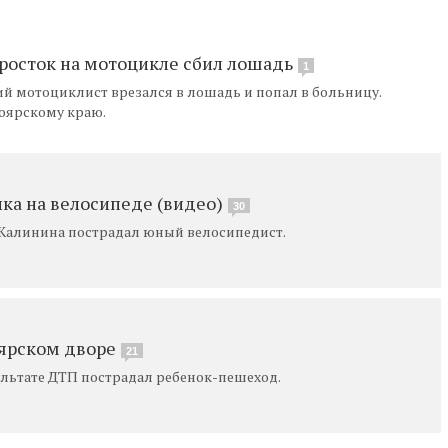
росток на мотоцикле сбил лошадь
1
ий мотоциклист врезался в лошадь и попал в больницу.
оярскому краю.
нка на велосипеде (видео)
30
е Калинина пострадал юный велосипедист.
оярском дворе
21
ультате ДТП пострадал ребенок-пешеход.