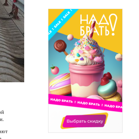
ой
и.
ают
е