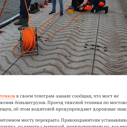
тенков
в своем телеграм-канале сообщил, что мост не
жения большегрузов. Проезд тяжелой техники по мостов
рещен, об этом водителей предупреждают дорожные знак
онтонном мосту перекрыто. Правоохранители устанавлив
зовика, он вместе с машиной, предположительно, все ещ