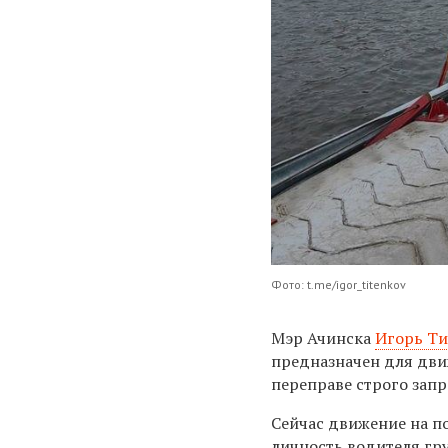
Фото: t.me/igor_titenkov
Мэр Ачинска
Игорь Ти
предназначен для дви
переправе строго зап
Сейчас движение на п
личность водителя гру