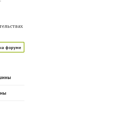
тельствах
на форуме
ашины
ины