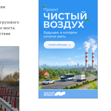
али
 грузового
о моста.
ествия