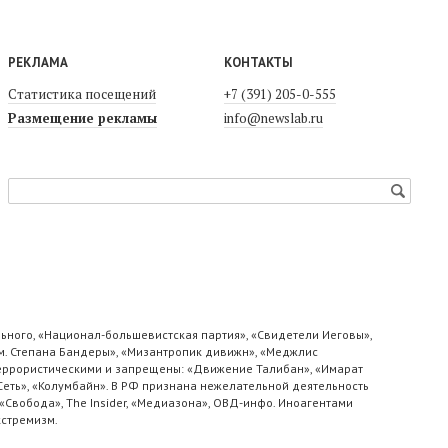
РЕКЛАМА
КОНТАКТЫ
Статистика посещений
+7 (391) 205-0-555
Размещение рекламы
info@newslab.ru
ьного, «Национал-большевистская партия», «Свидетели Иеговы»,
м. Степана Бандеры», «Мизантропик дивижн», «Меджлис
 террористическими и запрещены: «Движение Талибан», «Имарат
«Сеть», «Колумбайн». В РФ признана нежелательной деятельность
«Свобода», The Insider, «Медиазона», ОВД-инфо. Иноагентами
кстремизм.