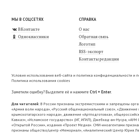
МЫ В СОЦСЕТЯХ
СПРАВКА
ВКонтакте
О нас
Одноклассники
Обратная связь
Логотип
RSS-экспорт
Контакты редакции
Условия использования веб-сайта и политика конфиденциальности и 
Политика использования cookies
Заметили ошибку? Выделите её и нажмите
Ctrl + Enter
.
Для читателей:
В России признаны экстремистскими и запрещены орга
«Армия воли народа», «Русский общенациональный союз», «Движение п
крымскотатарского народа», движение «Артподготовка», общероссийск
Кавказ», «Исламское государство» (ИГ, ИГИЛ), Джебхад-ан-Нусра, «АУМ
«Открытой России», издания «Проект Медиа». СМИ-иноагентами признан
признаны общество/центр «Мемориал», «Аналитический Центр Юрия Лев