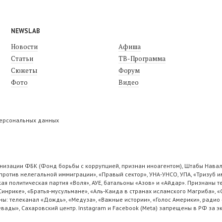
NEWSLAB
Новости
Афиша
Статьи
ТВ-Программа
Сюжеты
Форум
Фото
Видео
персональных данных
низации ФБК (Фонд борьбы с коррупцией, признан иноагентом), Штабы Навал
ротив нелегальной иммиграции», «Правый сектор», УНА-УНСО, УПА, «Тризуб и
ая политическая партия «Воля», АУЕ, батальоны «Азов» и «Айдар». Признаны
 Синрике», «Братья-мусульмане», «Аль-Каида в странах исламского Магриба», 
ы: телеканал «Дождь», «Медуза», «Важные истории», «Голос Америки», радио 
ады», Сахаровский центр. Instagram и Facebook (Metа) запрещены в РФ за э