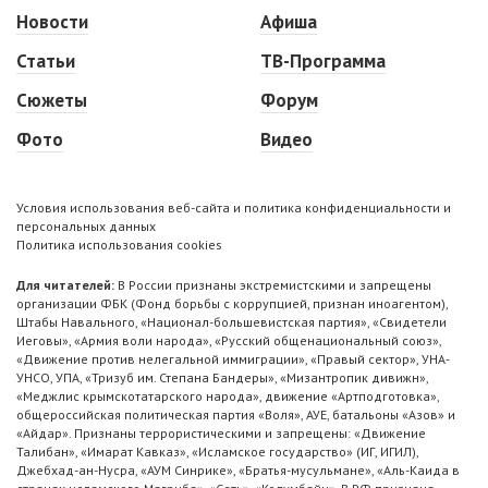
Новости
Афиша
Статьи
ТВ-Программа
Сюжеты
Форум
Фото
Видео
Условия использования веб-сайта и политика конфиденциальности и
персональных данных
Политика использования cookies
Для читателей:
В России признаны экстремистскими и запрещены
организации ФБК (Фонд борьбы с коррупцией, признан иноагентом),
Штабы Навального, «Национал-большевистская партия», «Свидетели
Иеговы», «Армия воли народа», «Русский общенациональный союз»,
«Движение против нелегальной иммиграции», «Правый сектор», УНА-
УНСО, УПА, «Тризуб им. Степана Бандеры», «Мизантропик дивижн»,
«Меджлис крымскотатарского народа», движение «Артподготовка»,
общероссийская политическая партия «Воля», АУЕ, батальоны «Азов» и
«Айдар». Признаны террористическими и запрещены: «Движение
Талибан», «Имарат Кавказ», «Исламское государство» (ИГ, ИГИЛ),
Джебхад-ан-Нусра, «АУМ Синрике», «Братья-мусульмане», «Аль-Каида в