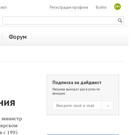
18+
алют
Регистрация профиля
Войти
Форум
Подписка на дайджест
Рассылка выходит раз в сутки по
вечерам.
ния
л министр
оярском
я с 1995