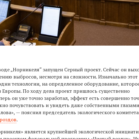
оде „Норникеля“ запущен Серный проект. Сейчас он вых
ению выбросов, несмотря на сложности. Изначально этот
одни технологии, на определенное оборудование, которо
з Европы. По ходу дела проект пришлось существенно
перь он уже точно заработал, эффект есть совершенно точ
жно почувствовать и увидеть даже собственными глазам
лова», — пояснил председатель экологического комитета
роздов
.
рникеля» является крупнейшей экологической инициат
м проектом федеральной программы «Чистый воздух». И