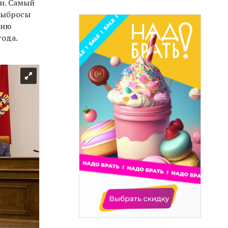
нн. Самый
выбросы
нию
года.