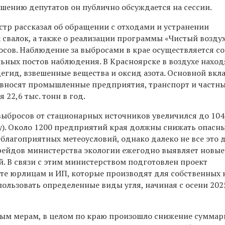
решению депутатов он публично обсуждается на сессии.
стр рассказал об обращении с отходами и устранении
свалок, а также о реализации программы «Чистый воздух
сов. Наблюдение за выбросами в крае осуществляется со
ьных постов наблюдения. В Красноярске в воздухе наход
егид, взвешенные вещества и оксид азота. Основной вкл
а вносят промышленные предприятия, транспорт и частны
 22,6 тыс. тонн в год.
ыбросов от стационарных источников увеличился до 104,
ду). Около 1200 предприятий края должны снижать опасн
благоприятных метеоусловий, однако далеко не все это 
 рейдов министерства экологии ежегодно выявляет новые
й. В связи с этим министерством подготовлен проект
ете юрлицам и ИП, которые производят для собственных
ользовать определенные виды угля, начиная с осени 202
ым мерам, в целом по краю произошло снижение сумма