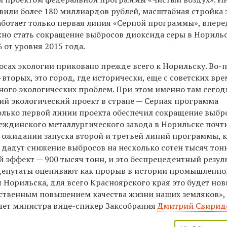
вили более 180 миллиардов рублей, масштабная стройка 
работает только первая линия «Серной программы», впере
жно стать сокращение выбросов диоксида серы в Норильс
 от уровня 2015 года.
осах экологии приковано прежде всего к Норильску. Во-
-вторых, это город, где исторически, еще с советских вре
ного экологических проблем. При этом именно там сегод
ий экологический проект в стране — Серная программа
только первой линии проекта обеспечил сокращение выбр
еждинского металлургического завода в Норильске почти
в ожидании запуска второй и третьей линий программы, 
 дадут снижение выбросов на несколько сотен тысяч тонн
 эффект — 900 тысяч тонн, и это беспрецедентный резуль
 депутаты оценивают как прорыв в истории промышленно
я Норильска, для всего Красноярского края это будет нов
ственным повышением качества жизни наших земляков»,
чет министра вице-спикер Заксобрания
Дмитрий Свирид