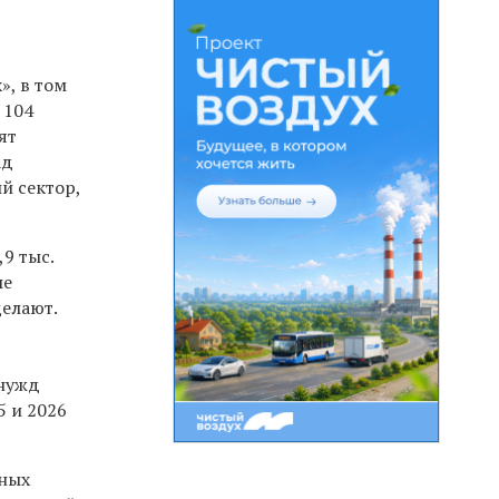
», в том
 104
ят
ад
й сектор,
9 тыс.
ые
делают.
 нужд
5 и 2026
рных