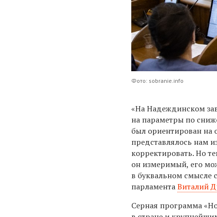
Фото: sobranie.info
«На Надеждинском зав
на параметры по сниж
был ориентирован на 
представлялось нам и
корректировать. Но те
он измеримый, его мо
в буквальном смысле с
парламента
Виталий Д
Серная программа «Но
в стране и крупнейши