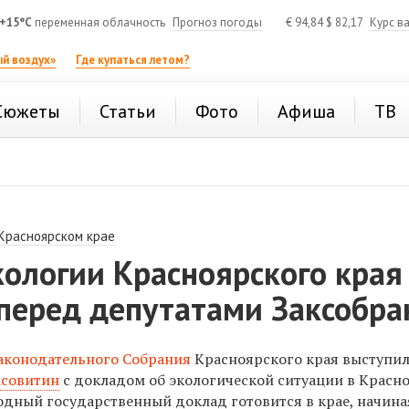
+15°C
переменная облачность
Прогноз погоды
€
94,84
$
82,17
Курс в
й воздух»
Где купаться летом?
Сюжеты
Статьи
Фото
Афиша
ТВ
 Красноярском крае
ологии Красноярского края
 перед депутатами Заксобра
аконодательного Собрания
Красноярского края выступи
асовитин
с докладом об экологической ситуации в Красн
годный государственный доклад готовится в крае, начина