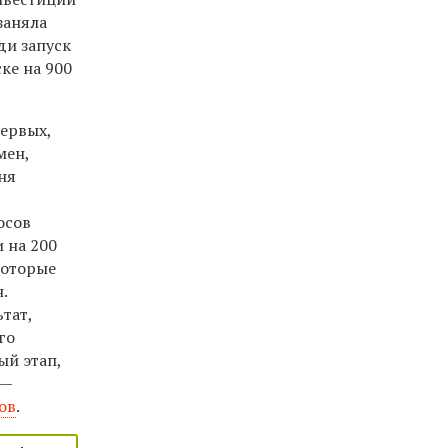
заняла
ди запуск
ке на 900
первых,
мен,
ня
осов
 на 200
которые
.
тат,
го
ый этап,
 —
ов
.