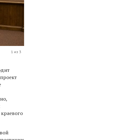
1 из 3
одит
 проект
е
но,
и
 краевого
ивой
нвестиции