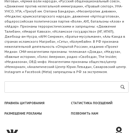
Иеговы», «Армия воли народа», «Русский общенациональный союз»,
«Движение против нелегальной иммиграции», «Правый сектор», УНА-
УНСО, УПА, «Тризуб им. Степана Бандеры», «Мизантропик дивижн»,
«Меджлис крымскотатарского народа», движение «Артподготовка»,
общероссийская политическая партия «Воля», АУЕ, батальоны «Азов» и
«Айдар». Признаны террористическими и запрещены: «Движение
Талибан», «Имарат Кавказ», «Исламское государство» (ИГ, ИГИЛ),
Джебхад-ан-Нусра, «АУМ Синрике», «Братья-мусульмане», «Аль-Каида в
странах исламского Магриба», «Сеть», «Колумбайн». В РФ признана
нежелательной деятельность «Открытой России», издания «Проект
Медиа». СМИ-иноагентами признаны: телеканал «Дождь», «Медуза»,
«Важные истории», «Голос Америки», радио «Свобода», The Insider,
«Медиазона», ОВД-инфо. Иноагентами признаны общество/центр
«Мемориал», «Аналитический Центр Юрия Левады», Сахаровский центр.
Instagram и Facebook (Metа) запрещены в РФ за экстремизм.
ПРАВИЛА ЦИТИРОВАНИЯ
СТАТИСТИКА ПОСЕЩЕНИЙ
РАЗМЕЩЕНИЕ РЕКЛАМЫ
ПОЗВОНИТЬ НАМ