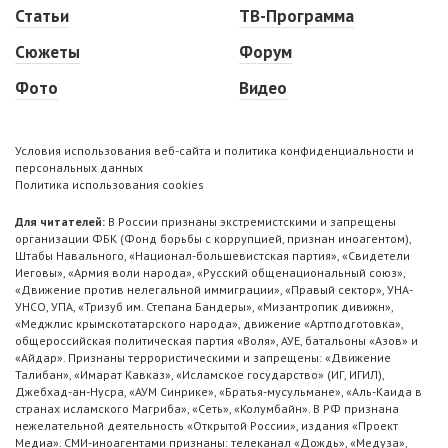
Статьи
ТВ-Программа
Сюжеты
Форум
Фото
Видео
Условия использования веб-сайта и политика конфиденциальности и
персональных данных
Политика использования cookies
Для читателей:
В России признаны экстремистскими и запрещены
организации ФБК (Фонд борьбы с коррупцией, признан иноагентом),
Штабы Навального, «Национал-большевистская партия», «Свидетели
Иеговы», «Армия воли народа», «Русский общенациональный союз»,
«Движение против нелегальной иммиграции», «Правый сектор», УНА-
УНСО, УПА, «Тризуб им. Степана Бандеры», «Мизантропик дивижн»,
«Меджлис крымскотатарского народа», движение «Артподготовка»,
общероссийская политическая партия «Воля», АУЕ, батальоны «Азов» и
«Айдар». Признаны террористическими и запрещены: «Движение
Талибан», «Имарат Кавказ», «Исламское государство» (ИГ, ИГИЛ),
Джебхад-ан-Нусра, «АУМ Синрике», «Братья-мусульмане», «Аль-Каида в
странах исламского Магриба», «Сеть», «Колумбайн». В РФ признана
нежелательной деятельность «Открытой России», издания «Проект
Медиа». СМИ-иноагентами признаны: телеканал «Дождь», «Медуза»,