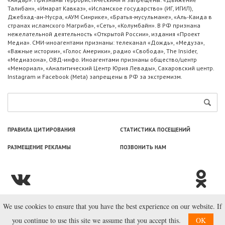
Талибан», «Имарат Кавказ», «Исламское государство» (ИГ, ИГИЛ),
Джебхад-ан-Нусра, «АУМ Синрике», «Братья-мусульмане», «Аль-Каида в
странах исламского Магриба», «Сеть», «Колумбайн». В РФ признана
нежелательной деятельность «Открытой России», издания «Проект
Медиа». СМИ-иноагентами признаны: телеканал «Дождь», «Медуза»,
«Важные истории», «Голос Америки», радио «Свобода», The Insider,
«Медиазона», ОВД-инфо. Иноагентами признаны общество/центр
«Мемориал», «Аналитический Центр Юрия Левады», Сахаровский центр.
Instagram и Facebook (Metа) запрещены в РФ за экстремизм.
ПРАВИЛА ЦИТИРОВАНИЯ
СТАТИСТИКА ПОСЕЩЕНИЙ
РАЗМЕЩЕНИЕ РЕКЛАМЫ
ПОЗВОНИТЬ НАМ
We use cookies to ensure that you have the best experience on our website. If
© ООО «Лаборатория Новоcтей», 2003—2026.
you continue to use this site we assume that you accept this.
OK