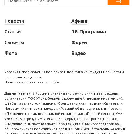
Новости
Афиша
Статьи
ТВ-Программа
Сюжеты
Форум
Фото
Видео
Условия использования веб-сайта и политика конфиденциальности и
персональных данных
Политика использования cookies
Для читателей:
В России признаны экстремистскими и запрещены
организации ФБК (Фонд борьбы с коррупцией, признан иноагентом),
Штабы Навального, «Национал-большевистская партия», «Свидетели
Иеговы», «Армия воли народа», «Русский общенациональный союз»,
«Движение против нелегальной иммиграции», «Правый сектор», УНА-
УНСО, УПА, «Тризуб им. Степана Бандеры», «Мизантропик дивижн»,
«Меджлис крымскотатарского народа», движение «Артподготовка»,
общероссийская политическая партия «Воля», АУЕ, батальоны «Азов» и
«Айдар». Признаны террористическими и запрещены: «Движение