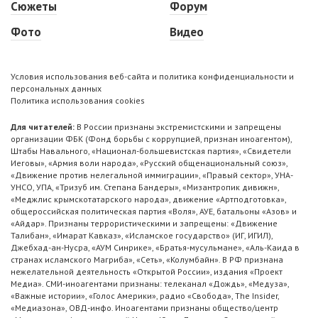
Сюжеты
Форум
Фото
Видео
Условия использования веб-сайта и политика конфиденциальности и
персональных данных
Политика использования cookies
Для читателей:
В России признаны экстремистскими и запрещены
организации ФБК (Фонд борьбы с коррупцией, признан иноагентом),
Штабы Навального, «Национал-большевистская партия», «Свидетели
Иеговы», «Армия воли народа», «Русский общенациональный союз»,
«Движение против нелегальной иммиграции», «Правый сектор», УНА-
УНСО, УПА, «Тризуб им. Степана Бандеры», «Мизантропик дивижн»,
«Меджлис крымскотатарского народа», движение «Артподготовка»,
общероссийская политическая партия «Воля», АУЕ, батальоны «Азов» и
«Айдар». Признаны террористическими и запрещены: «Движение
Талибан», «Имарат Кавказ», «Исламское государство» (ИГ, ИГИЛ),
Джебхад-ан-Нусра, «АУМ Синрике», «Братья-мусульмане», «Аль-Каида в
странах исламского Магриба», «Сеть», «Колумбайн». В РФ признана
нежелательной деятельность «Открытой России», издания «Проект
Медиа». СМИ-иноагентами признаны: телеканал «Дождь», «Медуза»,
«Важные истории», «Голос Америки», радио «Свобода», The Insider,
«Медиазона», ОВД-инфо. Иноагентами признаны общество/центр