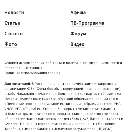
Новости
Афиша
Статьи
ТВ-Программа
Сюжеты
Форум
Фото
Видео
Условия использования веб-сайта и политика конфиденциальности и
персональных данных
Политика использования cookies
Для читателей:
В России признаны экстремистскими и запрещены
организации ФБК (Фонд борьбы с коррупцией, признан иноагентом),
Штабы Навального, «Национал-большевистская партия», «Свидетели
Иеговы», «Армия воли народа», «Русский общенациональный союз»,
«Движение против нелегальной иммиграции», «Правый сектор», УНА-
УНСО, УПА, «Тризуб им. Степана Бандеры», «Мизантропик дивижн»,
«Меджлис крымскотатарского народа», движение «Артподготовка»,
общероссийская политическая партия «Воля», АУЕ, батальоны «Азов» и
«Айдар». Признаны террористическими и запрещены: «Движение
Талибан», «Имарат Кавказ», «Исламское государство» (ИГ, ИГИЛ),