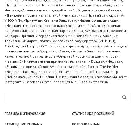
Штабы Навального, «Национал-большевистская партия», «Свидетели
Иеговы», «Армия воли народа», «Русский общенациональный союз»,
«Движение против нелегальной иммиграции», «Правый сектор», УНА-
УНСО, УПА, «Тризуб им. Степана Бандеры», «Мизантропик дивижн»,
«Меджлис крымскотатарского народа», движение «Артподготовка»,
общероссийская политическая партия «Воля», АУЕ, батальоны «Азов» и
«Айдар». Признаны террористическими и запрещены: «Движение
Талибан», «Имарат Кавказ», «Исламское государство» (ИГ, ИГИЛ),
Джебхад-ан-Нусра, «АУМ Синрике», «Братья-мусульмане», «Аль-Каида в
странах исламского Магриба», «Сеть», «Колумбайн». В РФ признана
нежелательной деятельность «Открытой России», издания «Проект
Медиа». СМИ-иноагентами признаны: телеканал «Дождь», «Медуза»,
«Важные истории», «Голос Америки», радио «Свобода», The Insider,
«Медиазона», ОВД-инфо. Иноагентами признаны общество/центр
«Мемориал», «Аналитический Центр Юрия Левады», Сахаровский центр.
Instagram и Facebook (Metа) запрещены в РФ за экстремизм.
ПРАВИЛА ЦИТИРОВАНИЯ
СТАТИСТИКА ПОСЕЩЕНИЙ
РАЗМЕЩЕНИЕ РЕКЛАМЫ
ПОЗВОНИТЬ НАМ