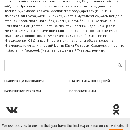
общероссийская политическая партия «Воля», АУЕ, батальоны «Азов» и
«Айдар». Признаны террористическими и запрещены: «Движение
Талибан», «Имарат Кавказ», «Исламское государство» (ИГ, ИГИЛ),
Джебхад-ан-Нусра, «АУМ Синрике», «Братья-мусульмане», «Аль-Каида в
странах исламского Магриба», «Сеть», «Колумбайн». В РФ признана
нежелательной деятельность «Открытой России», издания «Проект
Медиа». СМИ-иноагентами признаны: телеканал «Дождь», «Медуза»,
«Важные истории», «Голос Америки», радио «Свобода», The Insider,
«Медиазона», ОВД-инфо. Иноагентами признаны общество/центр
«Мемориал», «Аналитический Центр Юрия Левады», Сахаровский центр.
Instagram и Facebook (Metа) запрещены в РФ за экстремизм.
ПРАВИЛА ЦИТИРОВАНИЯ
СТАТИСТИКА ПОСЕЩЕНИЙ
РАЗМЕЩЕНИЕ РЕКЛАМЫ
ПОЗВОНИТЬ НАМ
We use cookies to ensure that you have the best experience on our website. If
© ООО «Лаборатория Новоcтей», 2003—2026.