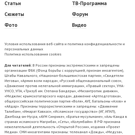
Статьи
ТВ-Программа
Сюжеты
Форум
Фото
Видео
Условия использования веб-сайта и политика конфиденциальности и
персональных данных
Политика использования cookies
Для читателей:
В России признаны экстремистскими и запрещены
организации ФБК (Фонд борьбы с коррупцией, признан иноагентом),
Штабы Навального, «Национал-большевистская партия», «Свидетели
Иеговы», «Армия воли народа», «Русский общенациональный союз»,
«Движение против нелегальной иммиграции», «Правый сектор», УНА-
УНСО, УПА, «Тризуб им. Степана Бандеры», «Мизантропик дивижн»,
«Меджлис крымскотатарского народа», движение «Артподготовка»,
общероссийская политическая партия «Воля», АУЕ, батальоны «Азов» и
«Айдар». Признаны террористическими и запрещены: «Движение
Талибан», «Имарат Кавказ», «Исламское государство» (ИГ, ИГИЛ),
Джебхад-ан-Нусра, «АУМ Синрике», «Братья-мусульмане», «Аль-Каида в
странах исламского Магриба», «Сеть», «Колумбайн». В РФ признана
нежелательной деятельность «Открытой России», издания «Проект
Медиа». СМИ-иноагентами признаны: телеканал «Дождь», «Медуза»,