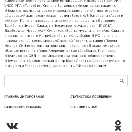
«Движение против нелегальной иммиграции», «Правый сектор», УНА-
УНСО, УПА, «Тризуб им. Степана Бандеры», «Мизантропик дивижн»,
«Меджлис крымскотатарского народа», движение «Артподготовка»,
общероссийская политическая партия «Воля», АУЕ, батальоны «Азов» и
«Айдар». Признаны террористическими и запрещены: «Движение
Талибан», «Имарат Кавказ», «Исламское государство» (ИГ, ИГИЛ),
Джебхад-ан-Нусра, «АУМ Синрике», «Братья-мусульмане», «Аль-Каида в
странах исламского Магриба», «Сеть», «Колумбайн». В РФ признана
нежелательной деятельность «Открытой России», издания «Проект
Медиа». СМИ-иноагентами признаны: телеканал «Дождь», «Медуза»,
«Важные истории», «Голос Америки», радио «Свобода», The Insider,
«Медиазона», ОВД-инфо. Иноагентами признаны общество/центр
«Мемориал», «Аналитический Центр Юрия Левады», Сахаровский центр.
Instagram и Facebook (Metа) запрещены в РФ за экстремизм.
ПРАВИЛА ЦИТИРОВАНИЯ
СТАТИСТИКА ПОСЕЩЕНИЙ
РАЗМЕЩЕНИЕ РЕКЛАМЫ
ПОЗВОНИТЬ НАМ