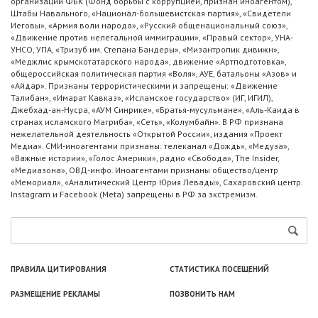
организации ФБК (Фонд борьбы с коррупцией, признан иноагентом),
Штабы Навального, «Национал-большевистская партия», «Свидетели
Иеговы», «Армия воли народа», «Русский общенациональный союз»,
«Движение против нелегальной иммиграции», «Правый сектор», УНА-
УНСО, УПА, «Тризуб им. Степана Бандеры», «Мизантропик дивижн»,
«Меджлис крымскотатарского народа», движение «Артподготовка»,
общероссийская политическая партия «Воля», АУЕ, батальоны «Азов» и
«Айдар». Признаны террористическими и запрещены: «Движение
Талибан», «Имарат Кавказ», «Исламское государство» (ИГ, ИГИЛ),
Джебхад-ан-Нусра, «АУМ Синрике», «Братья-мусульмане», «Аль-Каида в
странах исламского Магриба», «Сеть», «Колумбайн». В РФ признана
нежелательной деятельность «Открытой России», издания «Проект
Медиа». СМИ-иноагентами признаны: телеканал «Дождь», «Медуза»,
«Важные истории», «Голос Америки», радио «Свобода», The Insider,
«Медиазона», ОВД-инфо. Иноагентами признаны общество/центр
«Мемориал», «Аналитический Центр Юрия Левады», Сахаровский центр.
Instagram и Facebook (Metа) запрещены в РФ за экстремизм.
ПРАВИЛА ЦИТИРОВАНИЯ
СТАТИСТИКА ПОСЕЩЕНИЙ
РАЗМЕЩЕНИЕ РЕКЛАМЫ
ПОЗВОНИТЬ НАМ