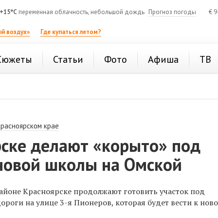
+15°C
переменная облачность, небольшой дождь
Прогноз погоды
€
9
й воздух»
Где купаться летом?
Сюжеты
Статьи
Фото
Афиша
ТВ
Красноярском крае
рске делают «корыто» под
 новой школы на Омской
йоне Красноярске продолжают готовить участок под
ороги на улице 3-я Пионеров, которая будет вести к нов