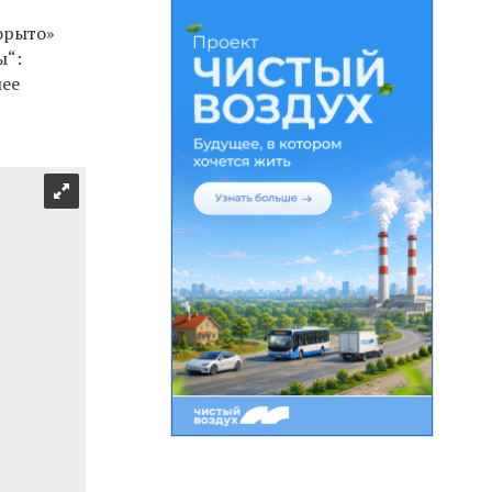
орыто»
ы“:
лее