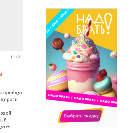
1 из 2
м
ы пройдут
 дороги
новой
ый.
дутся