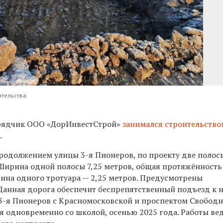
ительства
рядчик ООО «ДорИнвестСтрой»
занимался строительство
и
.
продолжением улицы 3-я Пионеров, по проекту две полос
Ширина одной полосы 7,25 метров, общая протяжённость
рина одного тротуара — 2,25 метров. Предусмотрены
 Данная дорога обеспечит беспрепятственный подъезд к 
 3-я Пионеров с Красномосковской и проспектом Свободн
я одновременно со школой, осенью 2025 года. Работы ве