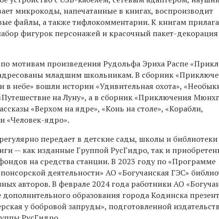
вает микрокоды, напечатанные в книгах, воспроизводит
вые файлы, а также тифлокомментарии. К книгам прилага
абор фигурок персонажей и красочный пакет-декорация
 по мотивам произведения Рудольфа Эриха Распе «Прик
 адресованы младшим школьникам. В сборник «Приключ
 и в небе» вошли истории «Удивительная охота», «Необы
 «Путешествие на Луну», а в сборник «Приключения Мюнх
ассказы «Верхом на ядре», «Конь на столе», «Корабли,
и «Человек-ядро».
регулярно передает в детские сады, школы и библиотеки
иги — как изданные Группой РусГидро, так и приобретен
ондов на средства станции. В 2023 году по «Программе
спонсорской деятельности» АО «Богучанская ГЭС» библио
зных авторов. В феврале 2024 года работники АО «Богуча
е дополнительного образования города Кодинска презен
ерская у бобровой запруды», подготовленной издательст
руппы РусГидро.