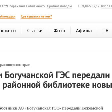
+16°C
переменная облачность
Прогноз погоды
€
94,84
$
82,17
Курс в
й воздух»
Где купаться летом?
Сюжеты
Статьи
Фото
Афиша
ТВ
Красноярском крае
 Богучанской ГЭС передали
 районной библиотеке нов
работники АО «Богучанская ГЭС» передали Кежемской