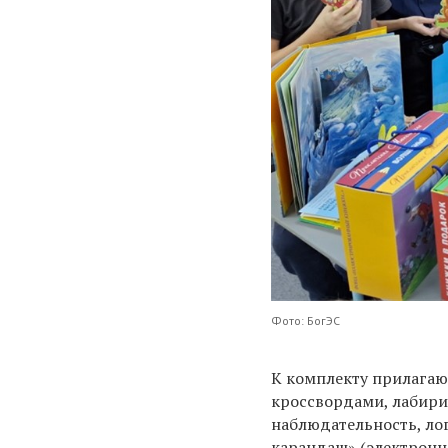
Фото: БогЭС
К комплекту прилагаю
кроссвордами, лабири
наблюдательность, ло
карандаш» (электронн