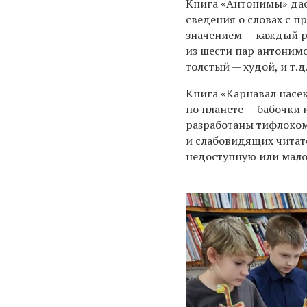
Книга «Антонимы» да
сведения о словах с 
значением — каждый 
из шести пар антоним
толстый — худой, и т.д.
Книга «Карнавал насе
по планете — бабочки 
разработаны тифлоком
и слабовидящих читат
недоступную или мал