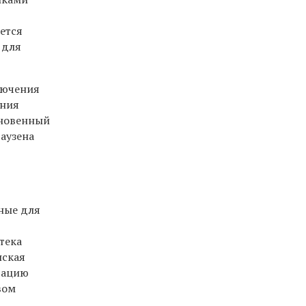
ется
 для
лючения
ения
кновенный
гаузена
ные для
тека
нская
тацию
вом