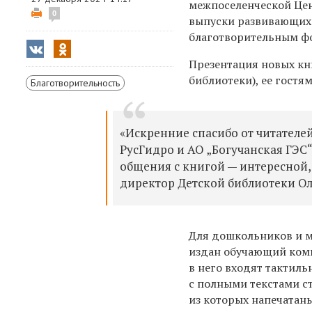
межпоселенческой Цен
0
выпуски развивающих 
благотворительным ф
Презентация новых кн
библиотеки), ее гостя
Благотворительность
«Искренние спасибо от читателе
РусГидро и АО „Богучанская ГЭС“
общения с книгой — интересной, 
директор Детской библиотеки Ол
Для дошкольников и 
издан обучающий комп
в него входят тактиль
с полными текстами с
из которых напечатаны