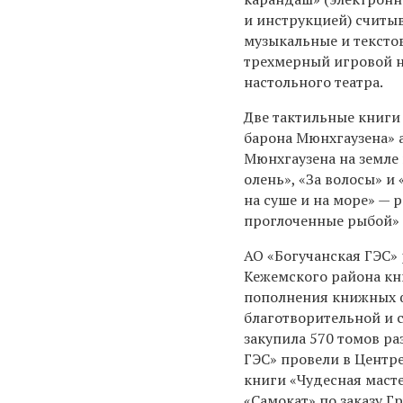
и инструкцией) считы
музыкальные и тексто
трехмерный игровой н
настольного театра.
Две тактильные книги
барона Мюнхгаузена»
Мюнхгаузена на земле
олень», «За волосы» и
на суше и на море» — р
проглоченные рыбой» 
АО «Богучанская ГЭС» 
Кежемского района кн
пополнения книжных ф
благотворительной и 
закупила 570 томов ра
ГЭС» провели в Центр
книги «Чудесная маст
«Самокат» по заказу Г