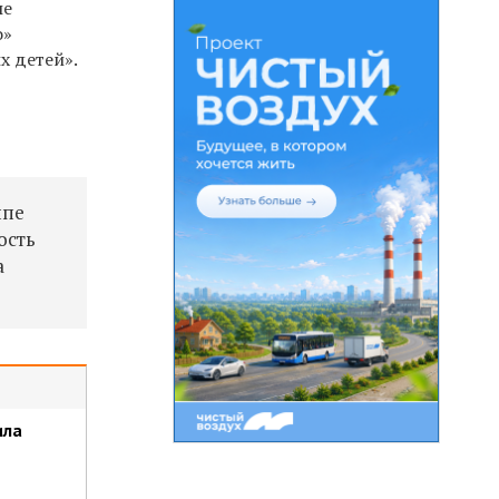
ые
о»
 детей».
ппе
ость
а
ила