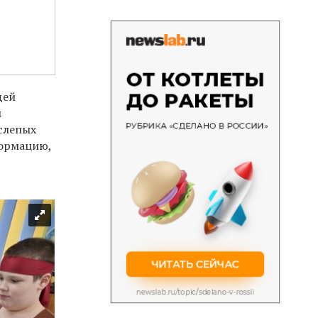
дей
м
слепых
формацию,