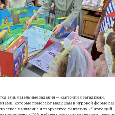
тся занимательные задания — карточки с загадками,
нтами, которые помогают малышам в игровой форме раз
гическое мышление и творческую фантазию. «Читающий
ое устройство с USB-кабелем, сетевым адаптером, наушн