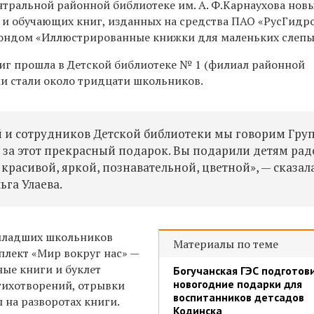
тральной районной библиотеке им. А. Ф.Карнаухова нов
и обучающих книг, изданных на средства ПАО «РусГидр
ондом «Иллюстрированные книжки для маленьких слепых
иг прошла в Детской библиотеке № 1 (филиал районной
ми стали около тридцати школьников.
й и сотрудников Детской библиотеки мы говорим Гру
 за этот прекрасный подарок. Вы подарили детям рад
красивой, яркой, познавательной, цветной», — сказал
ьга Улаева.
младших школьников
Материалы по теме
лект «Мир вокруг нас» —
ные книги и буклет
Богучанская ГЭС подготов
новогодние подарки для
тихотворений, отрывки
воспитанников детсадов
 на разворотах книги.
Кодинска