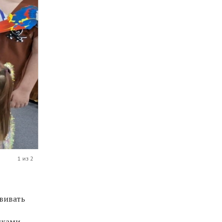
1 из 2
вивать
иками