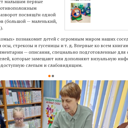
ст малышам первые
противоположным
разворот посвящён одной
ов (большой — маленький,
).
комых» познакомит детей с огромным миром наших сосе
и осы, стрекозы и гусеницы и т. д. Впервые ко всем книга
ментарии — описания, специально подготовленные для 
елей, которые замещают или дополняют визуальную ин
одоступную слепым и слабовидящим.