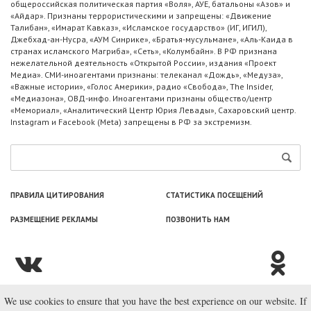
общероссийская политическая партия «Воля», АУЕ, батальоны «Азов» и
«Айдар». Признаны террористическими и запрещены: «Движение
Талибан», «Имарат Кавказ», «Исламское государство» (ИГ, ИГИЛ),
Джебхад-ан-Нусра, «АУМ Синрике», «Братья-мусульмане», «Аль-Каида в
странах исламского Магриба», «Сеть», «Колумбайн». В РФ признана
нежелательной деятельность «Открытой России», издания «Проект
Медиа». СМИ-иноагентами признаны: телеканал «Дождь», «Медуза»,
«Важные истории», «Голос Америки», радио «Свобода», The Insider,
«Медиазона», ОВД-инфо. Иноагентами признаны общество/центр
«Мемориал», «Аналитический Центр Юрия Левады», Сахаровский центр.
Instagram и Facebook (Metа) запрещены в РФ за экстремизм.
ПРАВИЛА ЦИТИРОВАНИЯ
СТАТИСТИКА ПОСЕЩЕНИЙ
РАЗМЕЩЕНИЕ РЕКЛАМЫ
ПОЗВОНИТЬ НАМ
We use cookies to ensure that you have the best experience on our website. If
© ООО «Лаборатория Новоcтей», 2003—2026.