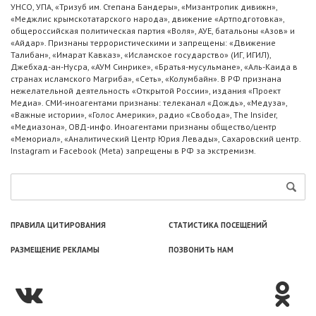
УНСО, УПА, «Тризуб им. Степана Бандеры», «Мизантропик дивижн»,
«Меджлис крымскотатарского народа», движение «Артподготовка»,
общероссийская политическая партия «Воля», АУЕ, батальоны «Азов» и
«Айдар». Признаны террористическими и запрещены: «Движение
Талибан», «Имарат Кавказ», «Исламское государство» (ИГ, ИГИЛ),
Джебхад-ан-Нусра, «АУМ Синрике», «Братья-мусульмане», «Аль-Каида в
странах исламского Магриба», «Сеть», «Колумбайн». В РФ признана
нежелательной деятельность «Открытой России», издания «Проект
Медиа». СМИ-иноагентами признаны: телеканал «Дождь», «Медуза»,
«Важные истории», «Голос Америки», радио «Свобода», The Insider,
«Медиазона», ОВД-инфо. Иноагентами признаны общество/центр
«Мемориал», «Аналитический Центр Юрия Левады», Сахаровский центр.
Instagram и Facebook (Metа) запрещены в РФ за экстремизм.
ПРАВИЛА ЦИТИРОВАНИЯ
СТАТИСТИКА ПОСЕЩЕНИЙ
РАЗМЕЩЕНИЕ РЕКЛАМЫ
ПОЗВОНИТЬ НАМ