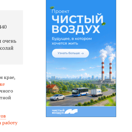
440
ы очень
иколай
 крае,
тке
ичного
атной
сов
а работу