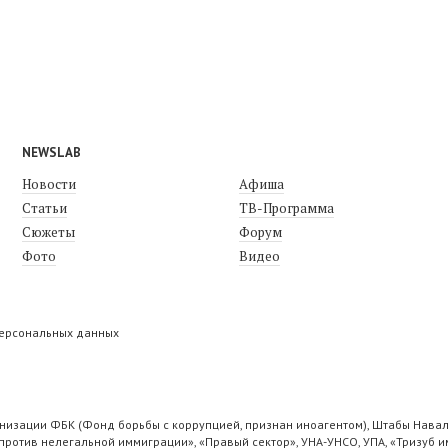
NEWSLAB
Новости
Афиша
Статьи
ТВ-Программа
Сюжеты
Форум
Фото
Видео
персональных данных
низации ФБК (Фонд борьбы с коррупцией, признан иноагентом), Штабы Навал
ротив нелегальной иммиграции», «Правый сектор», УНА-УНСО, УПА, «Тризуб и