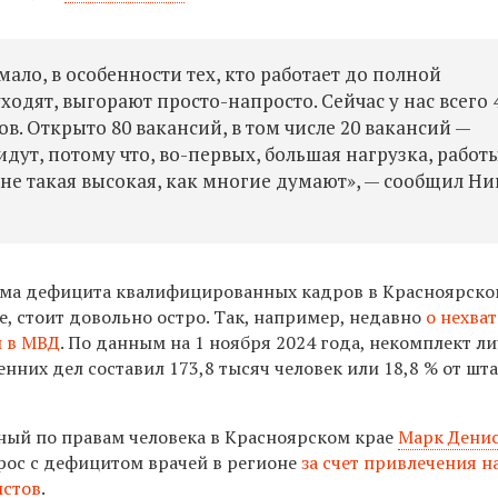
мало, в особенности тех, кто работает до полной
ходят, выгорают просто-напросто. Сейчас у нас всего 
в. Открыто 80 вакансий, в том числе 20 вакансий —
идут, потому что, во-первых, большая нагрузка, работ
с не такая высокая, как многие думают», — сообщил Н
ма дефицита квалифицированных кадров в Красноярском
не, стоит довольно остро. Так, например, недавно
о нехва
и в МВД
. По данным на 1 ноября 2024 года, некомплект л
енних дел составил 173,8 тысяч человек или 18,8 % от шт
ный по правам человека в Красноярском крае
Марк Дени
рос с дефицитом врачей в регионе
за счет привлечения н
истов
.