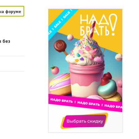
на форуме
в без