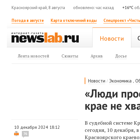
Красноярский край, 8 августа
обновлено: час назад
+16°C
об
Погода в августе
Карта отключений воды
Спецпроект «Чисты
Новости
Лента новостей
Сюжеты
Архив
Досье
/
,
Новости
Экономика
О
«Люди про
крае не хв
В судебной системе К
10 декабря 2024 18:12
сегодня, 10 декабря,
76
Красноярского краево