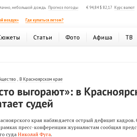
лачно, небольшой дождь
Прогноз погоды
€
94,84
$
82,17
Курс валют
й воздух»
Где купаться летом?
Сюжеты
Статьи
Фото
Афиша
ТВ
,
бщество
В Красноярском крае
сто выгорают»: в Красноярс
атает судей
расноярского края наблюдается острый дефицит кадров. 
 в рамках пресс-конференции журналистам сообщил пред
го суда
Николай Фуга
.