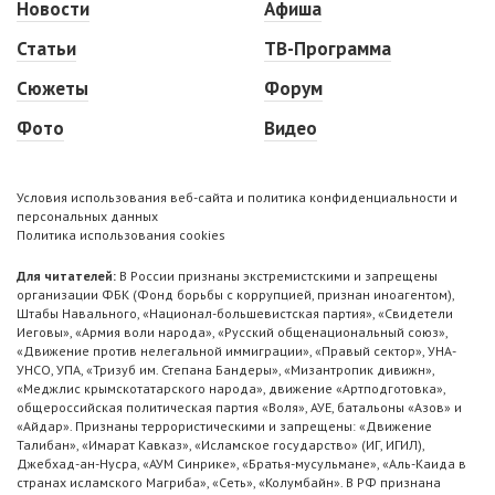
Новости
Афиша
Статьи
ТВ-Программа
Сюжеты
Форум
Фото
Видео
Условия использования веб-сайта и политика конфиденциальности и
персональных данных
Политика использования cookies
Для читателей:
В России признаны экстремистскими и запрещены
организации ФБК (Фонд борьбы с коррупцией, признан иноагентом),
Штабы Навального, «Национал-большевистская партия», «Свидетели
Иеговы», «Армия воли народа», «Русский общенациональный союз»,
«Движение против нелегальной иммиграции», «Правый сектор», УНА-
УНСО, УПА, «Тризуб им. Степана Бандеры», «Мизантропик дивижн»,
«Меджлис крымскотатарского народа», движение «Артподготовка»,
общероссийская политическая партия «Воля», АУЕ, батальоны «Азов» и
«Айдар». Признаны террористическими и запрещены: «Движение
Талибан», «Имарат Кавказ», «Исламское государство» (ИГ, ИГИЛ),
Джебхад-ан-Нусра, «АУМ Синрике», «Братья-мусульмане», «Аль-Каида в
странах исламского Магриба», «Сеть», «Колумбайн». В РФ признана