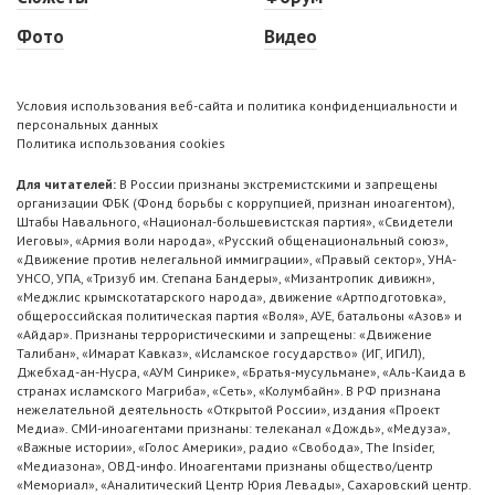
Фото
Видео
Условия использования веб-сайта и политика конфиденциальности и
персональных данных
Политика использования cookies
Для читателей:
В России признаны экстремистскими и запрещены
организации ФБК (Фонд борьбы с коррупцией, признан иноагентом),
Штабы Навального, «Национал-большевистская партия», «Свидетели
Иеговы», «Армия воли народа», «Русский общенациональный союз»,
«Движение против нелегальной иммиграции», «Правый сектор», УНА-
УНСО, УПА, «Тризуб им. Степана Бандеры», «Мизантропик дивижн»,
«Меджлис крымскотатарского народа», движение «Артподготовка»,
общероссийская политическая партия «Воля», АУЕ, батальоны «Азов» и
«Айдар». Признаны террористическими и запрещены: «Движение
Талибан», «Имарат Кавказ», «Исламское государство» (ИГ, ИГИЛ),
Джебхад-ан-Нусра, «АУМ Синрике», «Братья-мусульмане», «Аль-Каида в
странах исламского Магриба», «Сеть», «Колумбайн». В РФ признана
нежелательной деятельность «Открытой России», издания «Проект
Медиа». СМИ-иноагентами признаны: телеканал «Дождь», «Медуза»,
«Важные истории», «Голос Америки», радио «Свобода», The Insider,
«Медиазона», ОВД-инфо. Иноагентами признаны общество/центр
«Мемориал», «Аналитический Центр Юрия Левады», Сахаровский центр.