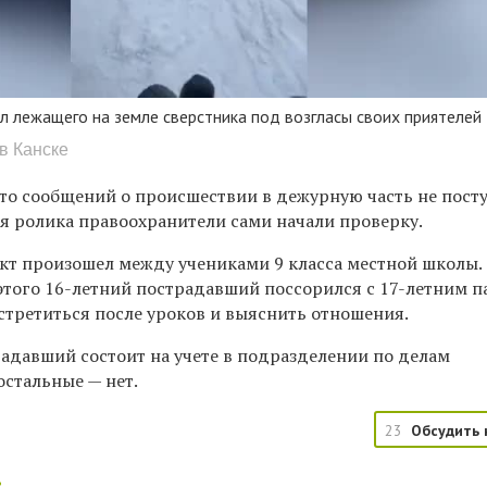
л лежащего на земле сверстника под возгласы своих приятелей
в Канске
то сообщений о происшествии в дежурную часть не посту
я ролика правоохранители сами начали проверку.
икт произошел между учениками 9 класса местной школы.
этого 16-летний пострадавший поссорился с 17-летним п
третиться после уроков и выяснить отношения.
адавший состоит на учете в подразделении по делам
остальные — нет.
23
Обсудить 
: