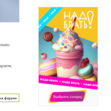
пало.
арнем.
на форуме