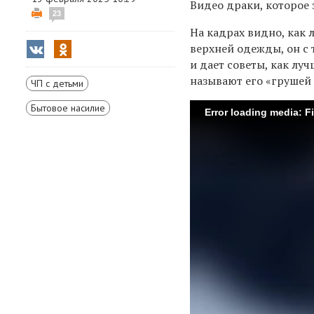
Видео драки, которое 
23
На кадрах видно, как 
верхней одежды, он с
и дает советы, как лу
называют его «грушей 
ЧП с детьми
Бытовое насилие
Error loading media: F