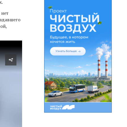
х.
 нет
падавшего
ой,