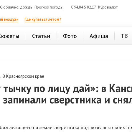
°C
облачно, дождь
Прогноз погоды
€
94,84
$
82,17
Курс валют
й воздух»
Где купаться летом?
Сюжеты
Статьи
Фото
Афиша
ТВ
,
В Красноярском крае
 тычку по лицу дай»: в Канс
запинали сверстника и сня
бил лежащего на земле сверстника под возгласы своих пр