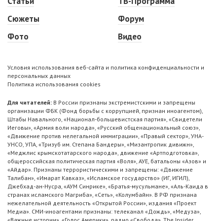
Статьи
ТВ-Программа
Сюжеты
Форум
Фото
Видео
Условия использования веб-сайта и политика конфиденциальности и
персональных данных
Политика использования cookies
Для читателей:
В России признаны экстремистскими и запрещены
организации ФБК (Фонд борьбы с коррупцией, признан иноагентом),
Штабы Навального, «Национал-большевистская партия», «Свидетели
Иеговы», «Армия воли народа», «Русский общенациональный союз»,
«Движение против нелегальной иммиграции», «Правый сектор», УНА-
УНСО, УПА, «Тризуб им. Степана Бандеры», «Мизантропик дивижн»,
«Меджлис крымскотатарского народа», движение «Артподготовка»,
общероссийская политическая партия «Воля», АУЕ, батальоны «Азов» и
«Айдар». Признаны террористическими и запрещены: «Движение
Талибан», «Имарат Кавказ», «Исламское государство» (ИГ, ИГИЛ),
Джебхад-ан-Нусра, «АУМ Синрике», «Братья-мусульмане», «Аль-Каида в
странах исламского Магриба», «Сеть», «Колумбайн». В РФ признана
нежелательной деятельность «Открытой России», издания «Проект
Медиа». СМИ-иноагентами признаны: телеканал «Дождь», «Медуза»,
«Важные истории», «Голос Америки», радио «Свобода», The Insider,