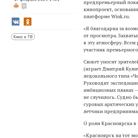
предпремьерный показ
0
кинопроект, основанн
платформе Wink.ru.
«Я благодарна за возм
от просмотра. Захваты
Кино и ТВ
в эту атмосферу. Все
участник премьерного 
Сюжет уносит зрителе
(играет Дмитрий Кули
ледокольного типа «Че
Руководит экспедицие
амбициозных планах —
не случилось. Судно б
суровых арктических у
летчики предпринимал
О роли Красноярска в 
«Красноярск на тот м