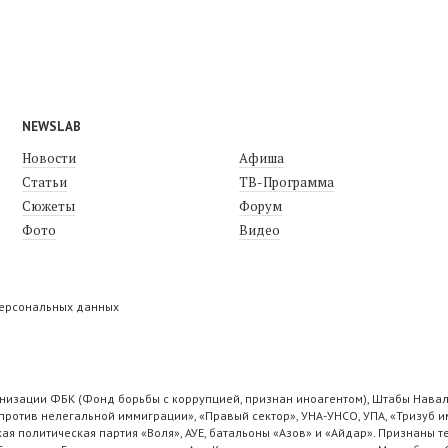
NEWSLAB
Новости
Афиша
Статьи
ТВ-Программа
Сюжеты
Форум
Фото
Видео
персональных данных
низации ФБК (Фонд борьбы с коррупцией, признан иноагентом), Штабы Навал
ротив нелегальной иммиграции», «Правый сектор», УНА-УНСО, УПА, «Тризуб и
ая политическая партия «Воля», АУЕ, батальоны «Азов» и «Айдар». Признаны