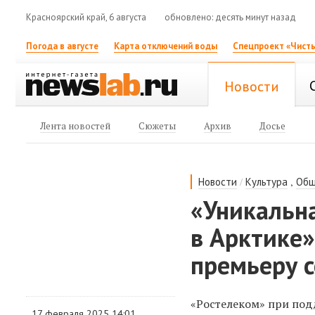
Красноярский край, 6 августа
обновлено: десять минут назад
Погода в августе
Карта отключений воды
Спецпроект «Чисты
Новости
Лента новостей
Сюжеты
Архив
Досье
/
,
Новости
Культура
Общ
«Уникальн
в Арктике»
премьеру 
«Ростелеком» при под
17 февраля 2025 14:01