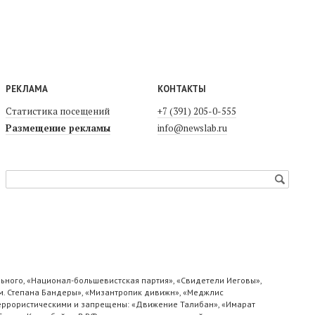
РЕКЛАМА
КОНТАКТЫ
Статистика посещений
+7 (391) 205-0-555
Размещение рекламы
info@newslab.ru
ьного, «Национал-большевистская партия», «Свидетели Иеговы»,
м. Степана Бандеры», «Мизантропик дивижн», «Меджлис
 террористическими и запрещены: «Движение Талибан», «Имарат