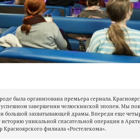
роде была организована премьера сериала. Краснояр
в успешном завершении челюскинской эпопеи. Мы по
ии большой захватывающей драмы. Впереди еще четыр
 историю уникальной спасательной операции в Аркти
ор Красноярского филиала «Ростелекома».