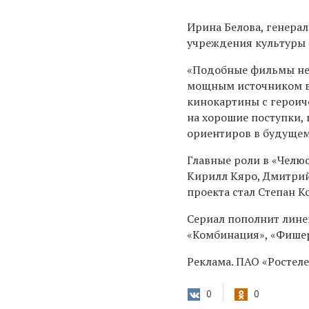
Ирина Белова, генера
учреждения культуры 
«Подобные фильмы не 
мощным источником вд
кинокартины с героич
на хорошие поступки,
ориентиров в будущем
Главные роли в «Челю
Кирилл Кяро, Дмитрий
проекта стал Степан К
Сериал пополнит линей
«Комбинация», «Фишер»
Реклама. ПАО «Ростеле
0
0