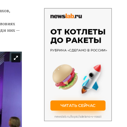
ахов,
словиях
еди них —