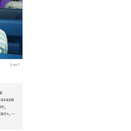
1 из 7
ск
казали
е,
ке», —