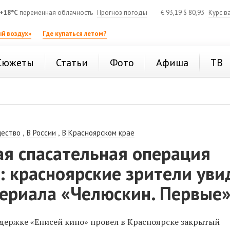
+18°C
переменная облачность
Прогноз погоды
€
93,19
$
80,93
Курс в
й воздух»
Где купаться летом?
Сюжеты
Статьи
Фото
Афиша
ТВ
,
,
ество
В России
В Красноярском крае
ая спасательная операция
: красноярские зрители уви
сериала «Челюскин. Первые
держке «Енисей кино» провел в Красноярске закрытый