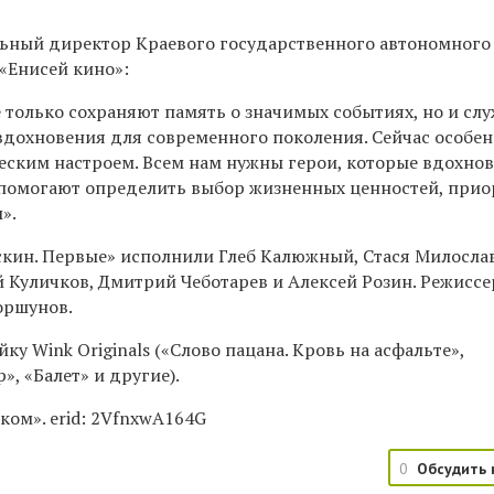
льный директор Краевого государственного автономного
«Енисей кино»:
только сохраняют память о значимых событиях, но и слу
охновения для современного поколения. Сейчас особе
еским настроем. Всем нам нужны герои, которые вдохно
 помогают определить выбор жизненных ценностей, прио
».
скин. Первые» исполнили Глеб Калюжный, Стася Милослав
 Куличков, Дмитрий Чеботарев и Алексей Розин. Режисс
оршунов.
ку Wink Originals («Слово пацана. Кровь на асфальте»,
, «Балет» и другие).
ком». erid:
2VfnxwA164G
0
Обсудить 