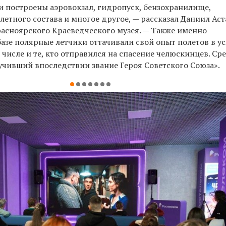
и построены аэровокзал, гидропуск, бензохранилище,
етного состава и многое другое, — рассказал Даниил Аст
асноярского Краеведческого музея. — Также именно
азе полярные летчики оттачивали свой опыт полетов в у
м числе и те, кто отправился на спасение челюскинцев. Ср
учивший впоследствии звание Героя Советского Союза».