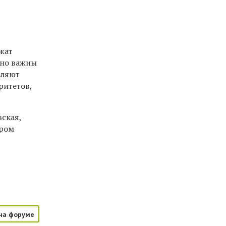
жат
нно важны
вляют
ритетов,
ская,
ером
на форуме