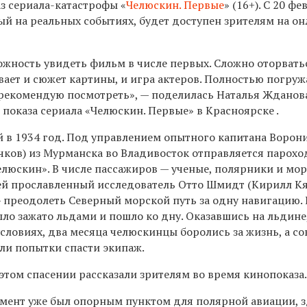
 сериала-катастрофы «
Челюскин. Первые
» (16+). С 20 фе
ый на реальных событиях, будет доступен зрителям на он
ожность увидеть фильм в числе первых. Сложно оторвать
вает и сюжет картины, и игра актеров. Полностью погру
м рекомендую посмотреть», — поделилась Наталья Жданов
показа сериала «Челюскин. Первые» в Красноярске .
й в 1934 год. Под управлением опытного капитана Ворон
чков) из Мурманска во Владивосток отправляется парохо
люскин». В числе пассажиров — ученые, полярники и мор
й прославленный исследователь Отто Шмидт (Кирилл Кяр
 преодолеть Северный морской путь за одну навигацию. 
ыло зажато льдами и пошло ко дну. Оказавшись на льдине
словиях, два месяца челюскинцы боролись за жизнь, а со
и попытки спасти экипаж.
этом спасении рассказали зрителям во время кинопоказа
омент уже был опорным пунктом для полярной авиации, 