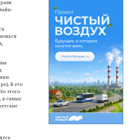
враля
лайн-
ся
жаешься
а,
ина
д
яки.
о). В его
Но этого
, в самых
ветские
.
здесь