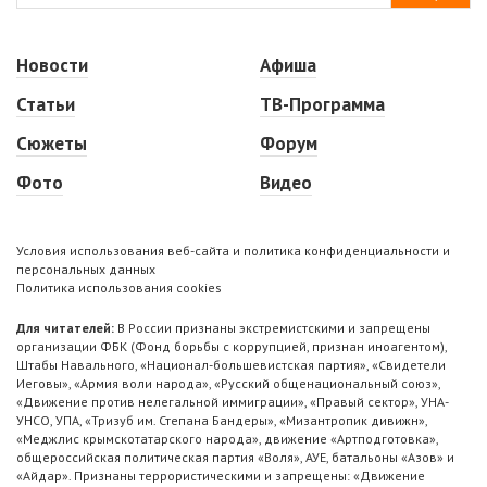
Новости
Афиша
Статьи
ТВ-Программа
Сюжеты
Форум
Фото
Видео
Условия использования веб-сайта и политика конфиденциальности и
персональных данных
Политика использования cookies
Для читателей:
В России признаны экстремистскими и запрещены
организации ФБК (Фонд борьбы с коррупцией, признан иноагентом),
Штабы Навального, «Национал-большевистская партия», «Свидетели
Иеговы», «Армия воли народа», «Русский общенациональный союз»,
«Движение против нелегальной иммиграции», «Правый сектор», УНА-
УНСО, УПА, «Тризуб им. Степана Бандеры», «Мизантропик дивижн»,
«Меджлис крымскотатарского народа», движение «Артподготовка»,
общероссийская политическая партия «Воля», АУЕ, батальоны «Азов» и
«Айдар». Признаны террористическими и запрещены: «Движение