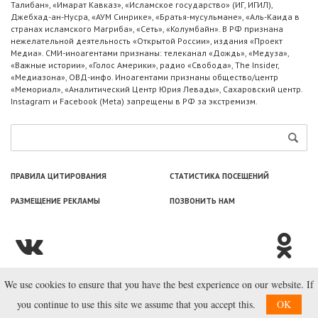
Талибан», «Имарат Кавказ», «Исламское государство» (ИГ, ИГИЛ),
Джебхад-ан-Нусра, «АУМ Синрике», «Братья-мусульмане», «Аль-Каида в
странах исламского Магриба», «Сеть», «Колумбайн». В РФ признана
нежелательной деятельность «Открытой России», издания «Проект
Медиа». СМИ-иноагентами признаны: телеканал «Дождь», «Медуза»,
«Важные истории», «Голос Америки», радио «Свобода», The Insider,
«Медиазона», ОВД-инфо. Иноагентами признаны общество/центр
«Мемориал», «Аналитический Центр Юрия Левады», Сахаровский центр.
Instagram и Facebook (Metа) запрещены в РФ за экстремизм.
ПРАВИЛА ЦИТИРОВАНИЯ
СТАТИСТИКА ПОСЕЩЕНИЙ
РАЗМЕЩЕНИЕ РЕКЛАМЫ
ПОЗВОНИТЬ НАМ
We use cookies to ensure that you have the best experience on our website. If
© ООО «Лаборатория Новоcтей», 2003—2026.
you continue to use this site we assume that you accept this.
OK