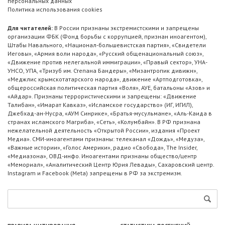
персональных данных
Политика использования cookies
Для читателей:
В России признаны экстремистскими и запрещены
организации ФБК (Фонд борьбы с коррупцией, признан иноагентом),
Штабы Навального, «Национал-большевистская партия», «Свидетели
Иеговы», «Армия воли народа», «Русский общенациональный союз»,
«Движение против нелегальной иммиграции», «Правый сектор», УНА-
УНСО, УПА, «Тризуб им. Степана Бандеры», «Мизантропик дивижн»,
«Меджлис крымскотатарского народа», движение «Артподготовка»,
общероссийская политическая партия «Воля», АУЕ, батальоны «Азов» и
«Айдар». Признаны террористическими и запрещены: «Движение
Талибан», «Имарат Кавказ», «Исламское государство» (ИГ, ИГИЛ),
Джебхад-ан-Нусра, «АУМ Синрике», «Братья-мусульмане», «Аль-Каида в
странах исламского Магриба», «Сеть», «Колумбайн». В РФ признана
нежелательной деятельность «Открытой России», издания «Проект
Медиа». СМИ-иноагентами признаны: телеканал «Дождь», «Медуза»,
«Важные истории», «Голос Америки», радио «Свобода», The Insider,
«Медиазона», ОВД-инфо. Иноагентами признаны общество/центр
«Мемориал», «Аналитический Центр Юрия Левады», Сахаровский центр.
Instagram и Facebook (Metа) запрещены в РФ за экстремизм.