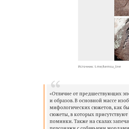
Источник: t.me/kemsu_live
«Отличие от предшествующих эпо
и образов. В основной массе из
мифологических сюжетов, как бы
сюжеты, в которых присутствуют
поминки. Также на скалах запеч
персонажи с собачьими мордами