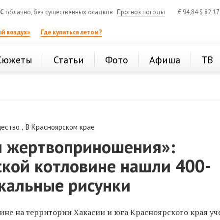
°C
облачно, без существенных осадков
Прогноз погоды
€
94,84
$
82,1
й воздух»
Где купаться летом?
Сюжеты
Статьи
Фото
Афиша
ТВ
,
ество
В Красноярском крае
 жертвоприношения»:
ской котловине нашли 400-
скальные рисунки
ине на территории Хакасии и юга Красноярского края у