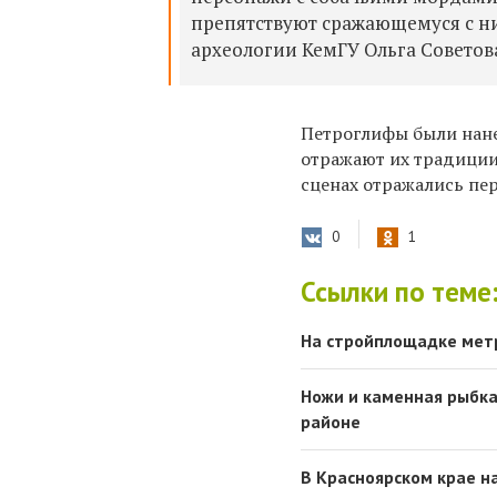
препятствуют сражающемуся с н
археологии КемГУ Ольга Советов
Петроглифы были нан
отражают их традиции
сценах отражались пер
0
1
Ссылки по теме
На стройплощадке мет
Ножи и каменная рыбка
районе
В Красноярском крае н