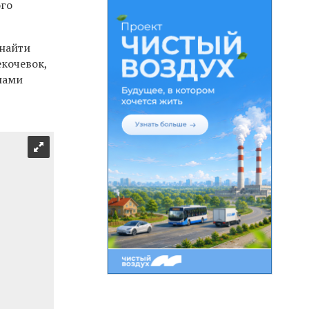
ого
 найти
кочевок,
нами