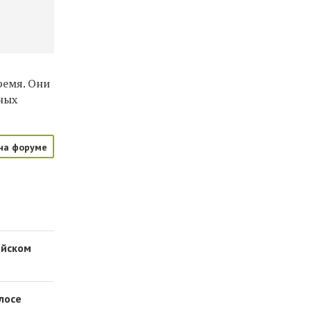
ремя. Они
ных
на форуме
ейском
лосе