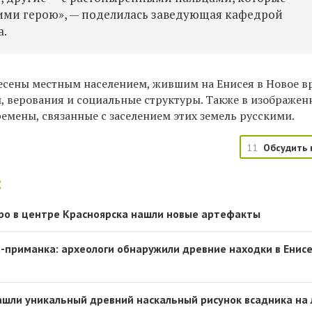
ими герою», — поделилась заведующая кафедрой
а.
есены местным населением, жившим на
Енисея в Новое в
,
верования и социальные структуры. Также в изображен
емены, связанные с заселением этих земель русскими.
11
Обсудить 
:
ро в центре Красноярска нашли новые артефакты
-приманка: археологи обнаружили древние находки в Енис
ашли уникальный древний наскальный рисунок всадника на 