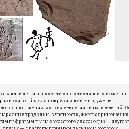
х заключается в простоте и незатейливости сюжетов
ображения отображают окружающий мир, уже нет
ло на протяжении многих веков, даже тысячелетий. Н
 народные традиции, в частности, жертвоприношения
атлены фрагменты из хакасского эпоса: одни — двугла
, другие — с растопыренными пальцами, которые