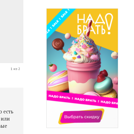
1 из 2
о есть
 или
вые