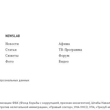
NEWSLAB
Новости
Афиша
Статьи
ТВ-Программа
Сюжеты
Форум
Фото
Видео
персональных данных
низации ФБК (Фонд борьбы с коррупцией, признан иноагентом), Штабы Навал
ротив нелегальной иммиграции», «Правый сектор», УНА-УНСО, УПА, «Тризуб и