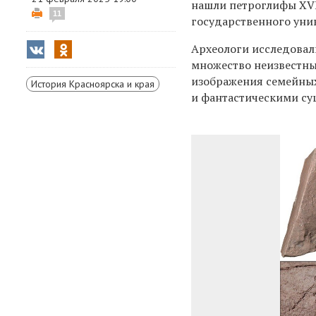
нашли петроглифы XVI
11
государственного уни
Археологи исследовали
множество неизвестны
изображения семейных
История Красноярска и края
и фантастическими су