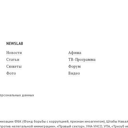
NEWSLAB
Новости
Афиша
Статьи
ТВ-Программа
Сюжеты
Форум
Фото
Видео
персональных данных
низации ФБК (Фонд борьбы с коррупцией, признан иноагентом), Штабы Навал
ротив нелегальной иммиграции», «Правый сектор», УНА-УНСО, УПА, «Тризуб и