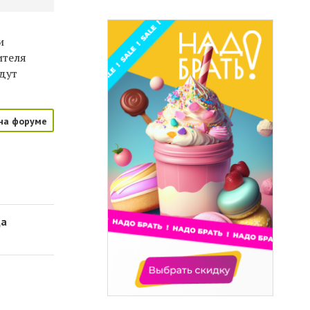
и
ителя
дут
на форуме
да