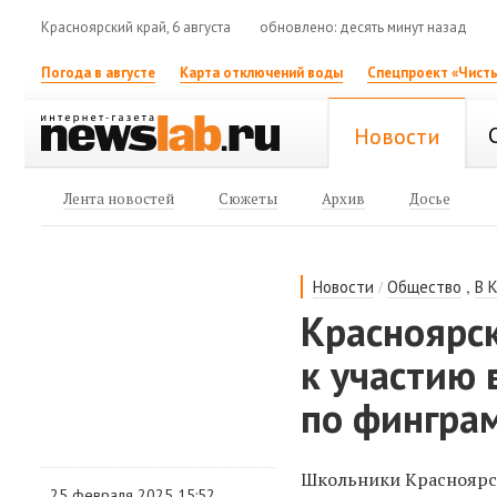
Красноярский край, 6 августа
обновлено: десять минут назад
Погода в августе
Карта отключений воды
Спецпроект «Чисты
Новости
Лента новостей
Сюжеты
Архив
Досье
/
,
Новости
Общество
В 
Красноярс
к участию
по фингра
Школьники Красноярск
25 февраля 2025 15:52