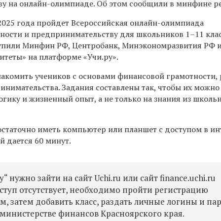
у на онлайн-олимпиаде. Об этом сообщили в минфине р
я 2025 года пройдет Всероссийская онлайн-олимпиада
ности и предпринимательству для школьников 1–11 клас
упили Минфин РФ, Центробанк, Минэкономразвития РФ 
теты» на платформе «Учи.ру».
акомить учеников с основами финансовой грамотности, 
ринимательства. Задания составлены так, чтобы их можно
огику и жизненный опыт, а не только на знания из школь
остаточно иметь компьютер или планшет с доступом в ин
й дается 60 минут.
 нужно зайти на сайт Uchi.ru или сайт finance.uchi.ru
оступ отсутствует, необходимо пройти регистрацию
, затем добавить класс, раздать личные логины и па
 министерстве финансов Красноярского края.