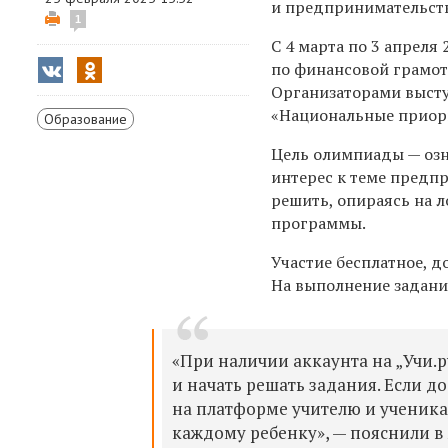
и предпринимательств
1
С 4 марта по 3 апрел
по финансовой грамот
Организаторами выст
«Национальные приори
Образование
Цель олимпиады — озн
интерес к теме предп
решить, опираясь на л
программы.
Участие бесплатное, д
На выполнение задани
«При наличии аккаунта на „Учи.ру“
и начать решать задания. Если д
на платформе учителю и ученикам
каждому ребенку», — пояснили в