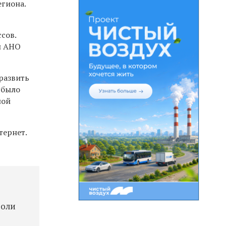
егиона.
сов.
и АНО
развить
 было
ной
тернет.
роли