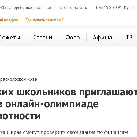
+18°C
переменная облачность
Прогноз погоды
€
93,19
$
80,93
Курс в
й воздух»
Где купаться летом?
Сюжеты
Статьи
Фото
Афиша
ТВ
Красноярском крае
ких школьников приглашаю
 в онлайн-олимпиаде
мотности
а и края смогут проверить свои знания по финансам