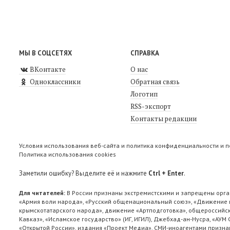
МЫ В СОЦСЕТЯХ
СПРАВКА
ВКонтакте
О нас
Одноклассники
Обратная связь
Логотип
RSS-экспорт
Контакты редакции
Условия использования веб-сайта и политика конфиденциальности и 
Политика использования cookies
Заметили ошибку? Выделите её и нажмите
Ctrl + Enter
.
Для читателей:
В России признаны экстремистскими и запрещены орга
«Армия воли народа», «Русский общенациональный союз», «Движение п
крымскотатарского народа», движение «Артподготовка», общероссийск
Кавказ», «Исламское государство» (ИГ, ИГИЛ), Джебхад-ан-Нусра, «АУМ
«Открытой России», издания «Проект Медиа». СМИ-иноагентами признан