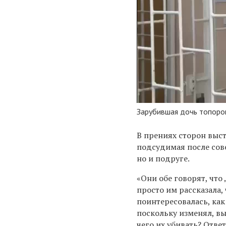
Зарубившая дочь топоро
В прениях сторон выс
подсудимая после сов
но и подруге.
«Они обе говорят, что
просто им рассказала,
поинтересовалась, как
поскольку изменял, в
чего их убивать? Отве