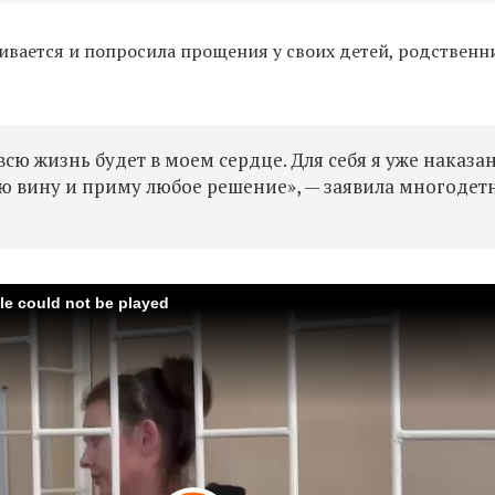
аивается и попросила прощения у своих детей, родственн
всю жизнь будет в моем сердце. Для себя я уже наказа
аю вину и приму любое решение», — заявила многодет
ile could not be played