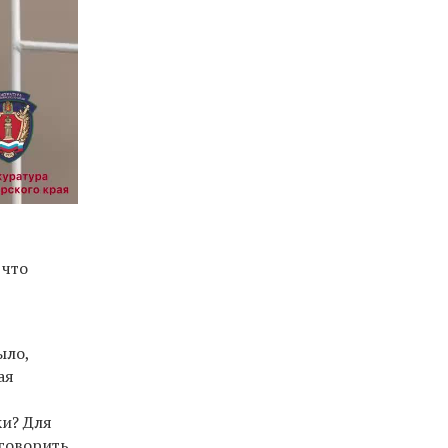
 что
ыло,
ая
ки? Для
 говорить