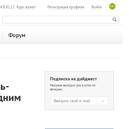
18+
84
$
82,17
Курс валют
Регистрация профиля
Войти
Форум
Подписка на дайджест
ь-
Рассылка выходит раз в сутки по
вечерам.
едним