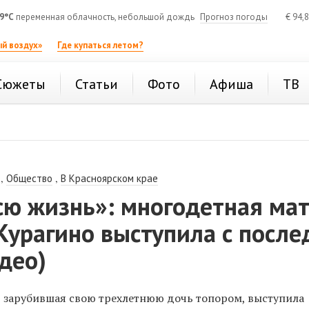
9°C
переменная облачность, небольшой дождь
Прогноз погоды
€
94,
й воздух»
Где купаться летом?
Сюжеты
Статьи
Фото
Афиша
ТВ
,
,
Общество
В Красноярском крае
сю жизнь»: многодетная мат
Курагино выступила с посл
део)
 зарубившая свою трехлетнюю дочь топором, выступила