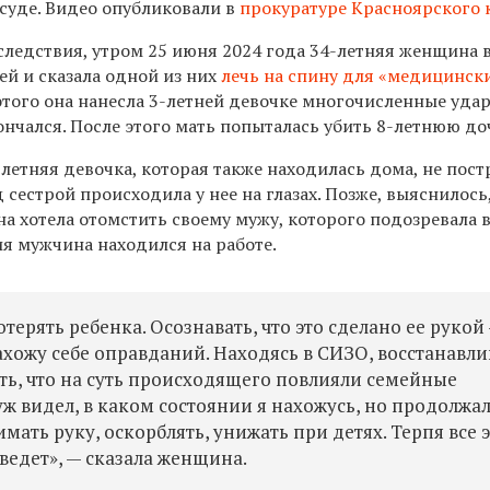
 суде. Видео опубликовали в
прокуратуре Красноярского 
следствия, утром 25 июня 2024 года 34-летняя женщина 
ей и сказала одной из них
лечь на спину для «медицинск
 этого она нанесла 3-летней девочке многочисленные уд
ончался. После этого мать попыталась убить 8-летнюю до
летняя девочка, которая также находилась дома, не пост
 сестрой происходила у нее на глазах. Позже, выяснилось,
 хотела отомстить своему мужу, которого подозревала в
я мужчина находился на работе.
терять ребенка. Осознавать, что это сделано ее рукой
ахожу себе оправданий. Находясь в СИЗО, восстанавли
ать, что на суть происходящего повлияли семейные
ж видел, в каком состоянии я нахожусь, но продолжа
ать руку, оскорблять, унижать при детях. Терпя все э
иведет», — сказала женщина.