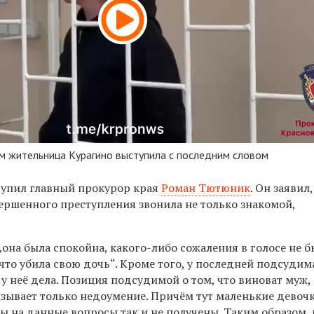
м жительница Курагино выступила с последним словом
тупил главный прокурор края
Роман Тютюник
. Он заявил,
ершенного преступления звонила не только знакомой,
 „она была спокойна, какого-либо сожаления в голосе не б
 что убила свою дочь“. Кроме того, у последней подсудим
 у неё дела. Позиция подсудимой о том, что виноват муж,
ызывает только недоумение. Причём тут маленькие девоч
ты на данные вопросы так и не получены. Таким образом,