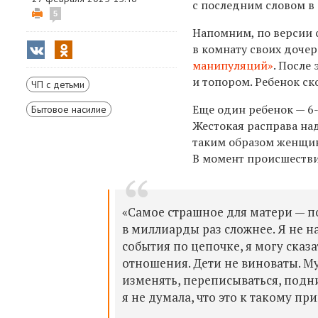
с последним словом в
5
Напомним, по версии 
в комнату своих дочер
манипуляций»
. После
и топором. Ребенок ск
ЧП с детьми
Еще один ребенок — 6-
Бытовое насилие
Жестокая расправа над
таким образом женщина
В момент происшестви
«Самое страшное для матери — по
в миллиарды раз сложнее. Я не н
события по цепочке, я могу сказ
отношения. Дети не виноваты. Му
изменять, переписываться, подним
я не думала, что это к такому пр