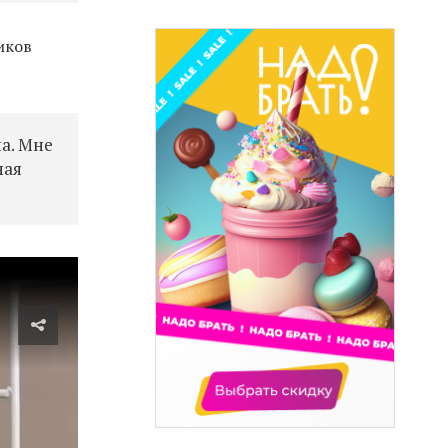
иков
на. Мне
ная