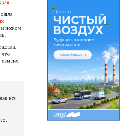
края
.
вошла
их
ары ножом
чь.
радала.
 что
 измене.
 —
вая все
л
то,