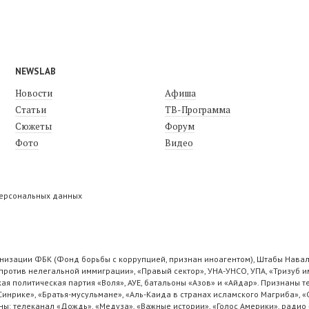
NEWSLAB
Новости
Афиша
Статьи
ТВ-Программа
Сюжеты
Форум
Фото
Видео
персональных данных
низации ФБК (Фонд борьбы с коррупцией, признан иноагентом), Штабы Навал
ротив нелегальной иммиграции», «Правый сектор», УНА-УНСО, УПА, «Тризуб и
ая политическая партия «Воля», АУЕ, батальоны «Азов» и «Айдар». Признаны
 Синрике», «Братья-мусульмане», «Аль-Каида в странах исламского Магриба», 
ы: телеканал «Дождь», «Медуза», «Важные истории», «Голос Америки», радио 