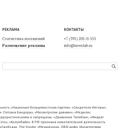
РЕКЛАМА
КОНТАКТЫ
Статистика посещений
+7 (391) 205-0-555
Размещение рекламы
info@newslab.ru
ьного, «Национал-большевистская партия», «Свидетели Иеговы»,
м. Степана Бандеры», «Мизантропик дивижн», «Меджлис
 террористическими и запрещены: «Движение Талибан», «Имарат
«Сеть», «Колумбайн». В РФ признана нежелательной деятельность
«Свобода», The Insider, «Медиазона», ОВД-инфо. Иноагентами