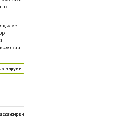
ман
 однако
ор
и
 колонии
на форуме
пассажирки