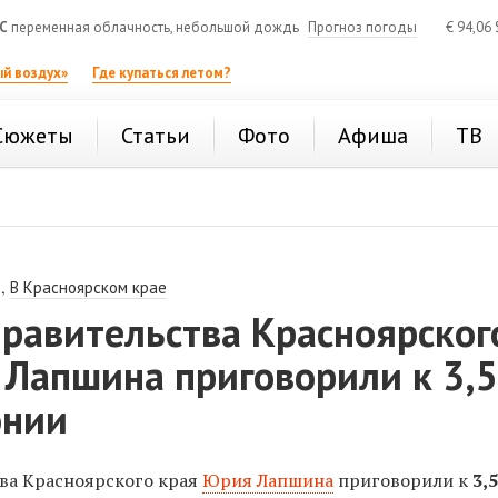
C
переменная облачность, небольшой дождь
Прогноз погоды
€
94,06
й воздух»
Где купаться летом?
Сюжеты
Статьи
Фото
Афиша
ТВ
,
В Красноярском крае
правительства Красноярског
 Лапшина приговорили к 3,
онии
тва Красноярского края
Юрия Лапшина
приговорили к
3,