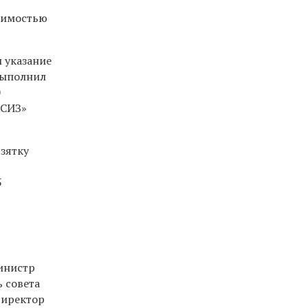
оимостью
л указание
выполнил
0
ИСИЗ»
зятку
5
инистр
 совета
директор