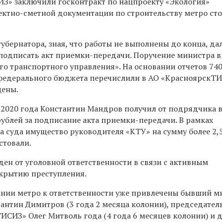
З» заключили госконтракт по нацпроекту
«Экология»
ектно-сметной документации по строительству метро ст
убернатора, зная, что работы не выполнены до конца,
да
подписать акт приемки-передачи. Поручение министра 
го транспортного управления». На основании отчетов 74
 федерального бюджета перечислили в АО «КрасноярскТ
щены.
 2020 года
Константин Мандров
получил от подрядчика в
рублей за подписание акта приемки-передачи. В рамках
а суда имущество руководителя «КТУ» на сумму более 2,
стовали.
ен от уголовной ответственности в связи с активным
крытию преступления.
ании метро к ответственности уже привлечены бывший м
антин Димитров (3 года 2 месяца колонии), председатель
ИСИЗ» Олег Митволь года (4 года 6 месяцев колонии) и 