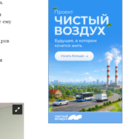
а.
я
т ему
дров
я
л