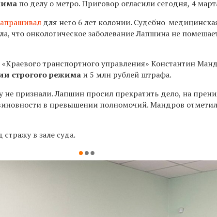
жима
по делу о метро. Приговор огласили сегодня, 4 март
запрашивал
для него 6 лет колонии. Судебно-медицинска
ла, что онкологическое заболевание Лапшина не помешае
 «Краевого транспортного управления» Константин Ман
нии строгого режима
и 5 млн рублей штрафа.
у не признали. Лапшин просил прекратить дело, на прени
евиновности в превышении полномочий. Мандров отмети
стражу в зале суда.