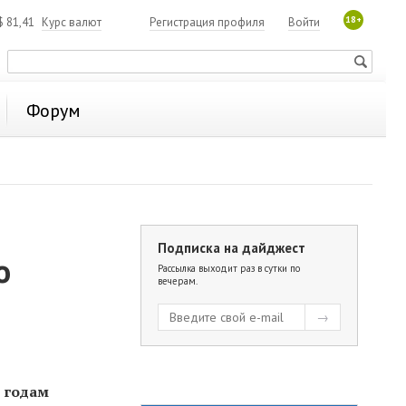
18+
$
81,41
Курс валют
Регистрация профиля
Войти
Форум
Подписка на дайджест
о
Рассылка выходит раз в сутки по
вечерам.
5
5 годам