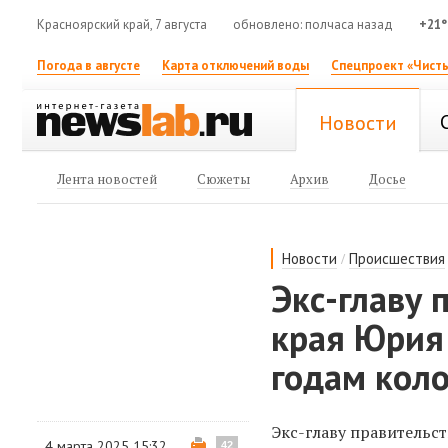
Красноярский край, 7 августа
обновлено: полчаса назад
+21°
Погода в августе
Карта отключений воды
Спецпроект «Чисты
Новости
Лента новостей
Сюжеты
Архив
Досье
/
Новости
Происшествия
Экс-главу 
края Юрия
годам кол
Экс-главу правительс
4 марта 2025 15:32
42