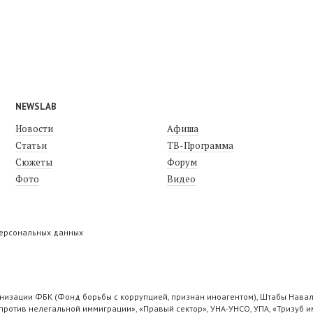
NEWSLAB
Новости
Афиша
Статьи
ТВ-Программа
Сюжеты
Форум
Фото
Видео
персональных данных
низации ФБК (Фонд борьбы с коррупцией, признан иноагентом), Штабы Навал
ротив нелегальной иммиграции», «Правый сектор», УНА-УНСО, УПА, «Тризуб и