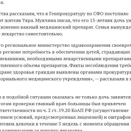
а.
тва рассказали, что в Генпрокуратуру по СФО поступило
т жителя Уяра. Мужчина писал, что его 13-летняя дочь у
 жизненно важный медицинский препарат. Семья вынужде
 лекарство самостоятельно.
что региональное министерство здравоохранения своевр
в регионе потребность в обеспечении детей, страдающих
олеваниями, необходимыми лекарственными препаратами
купленного объема препаратов. Факты несоблюдения тре
охране здоровья граждан выявлены органами прокуратур
ториального медицинского учреждения», — рассказали в 
о в подобной ситуации оказалась не только дочь заявител
 итогам проверки главный врач больницы был привлечен
ветственности по ч. 2 ст. 19.20 КоАП РФ (осуществление
ением условий, предусмотренных лицензией) и оштрафов
дителям девочки в течение 3 недель с момента обращения
 компенсацию за покупку лекарства.