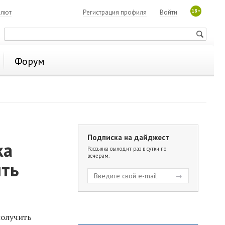
18+
алют
Регистрация профиля
Войти
Форум
Подписка на дайджест
ка
Рассылка выходит раз в сутки по
вечерам.
ить
получить