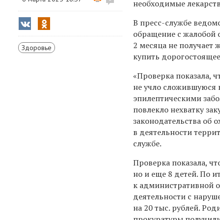
необходимые лекарств
В пресс-службе ведомс
обращение с жалобой о
2 месяца не получает
Здоровье
купить дорогостоящее
«Проверка показала, 
не учло сложившуюся 
эпилептическими заб
повлекло нехватку за
законодательства об 
в деятельности терри
службе.
Проверка показала, чт
но и еще 8 детей. По
к административной от
деятельности с наруш
на 20 тыс. рублей. Ро
прокуратуры получили