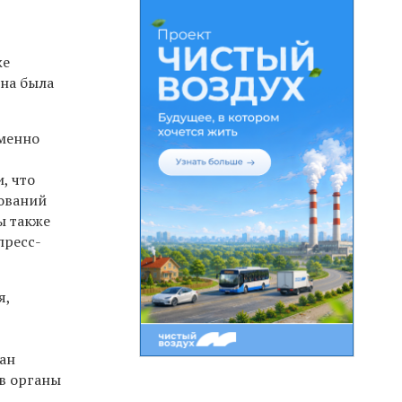
же
на была
еменно
, что
бований
ы также
пресс-
я,
ан
 в органы