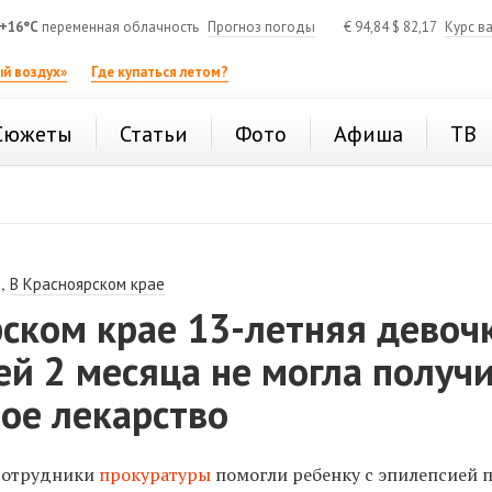
+16°C
переменная облачность
Прогноз погоды
€
94,84
$
82,17
Курс в
й воздух»
Где купаться летом?
Сюжеты
Статьи
Фото
Афиша
ТВ
,
В Красноярском крае
ском крае 13-летняя девоч
ей 2 месяца не могла получ
ое лекарство
 сотрудники
прокуратуры
помогли ребенку с эпилепсией 