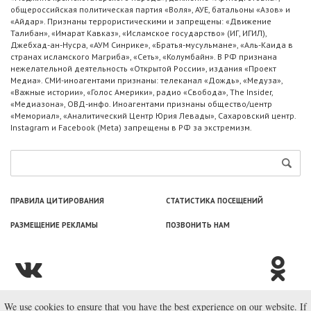
общероссийская политическая партия «Воля», АУЕ, батальоны «Азов» и
«Айдар». Признаны террористическими и запрещены: «Движение
Талибан», «Имарат Кавказ», «Исламское государство» (ИГ, ИГИЛ),
Джебхад-ан-Нусра, «АУМ Синрике», «Братья-мусульмане», «Аль-Каида в
странах исламского Магриба», «Сеть», «Колумбайн». В РФ признана
нежелательной деятельность «Открытой России», издания «Проект
Медиа». СМИ-иноагентами признаны: телеканал «Дождь», «Медуза»,
«Важные истории», «Голос Америки», радио «Свобода», The Insider,
«Медиазона», ОВД-инфо. Иноагентами признаны общество/центр
«Мемориал», «Аналитический Центр Юрия Левады», Сахаровский центр.
Instagram и Facebook (Metа) запрещены в РФ за экстремизм.
ПРАВИЛА ЦИТИРОВАНИЯ
СТАТИСТИКА ПОСЕЩЕНИЙ
РАЗМЕЩЕНИЕ РЕКЛАМЫ
ПОЗВОНИТЬ НАМ
We use cookies to ensure that you have the best experience on our website. If
© ООО «Лаборатория Новоcтей», 2003—2026.