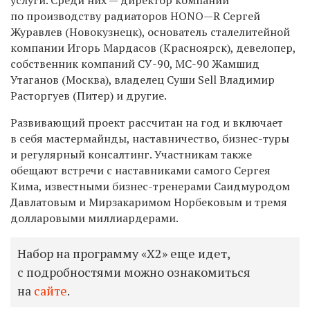
услуги. Среди них — директор компании
по производству радиаторов HONO—R Сергей
Журавлев (Новокузнецк), основатель сталелитейной
компании Игорь Мардасов (Красноярск), девелопер,
собственник компаний СУ-90, МС-90 Жамшид
Утаганов (Москва), владелец Суши Sell Владимир
Расторгуев (Питер) и другие.
Развивающий проект рассчитан на год и включает
в себя мастермайнды, наставничество, бизнес-туры
и регулярный консалтинг. Участникам также
обещают встречи с наставниками самого Сергея
Кима, известными бизнес-тренерами Саидмуродом
Давлатовым и Мирзакаримом Норбековым и тремя
долларовыми миллиардерами.
Набор на программу «Х2» еще идет,
с подробностями можно ознакомиться
на
сайте
.