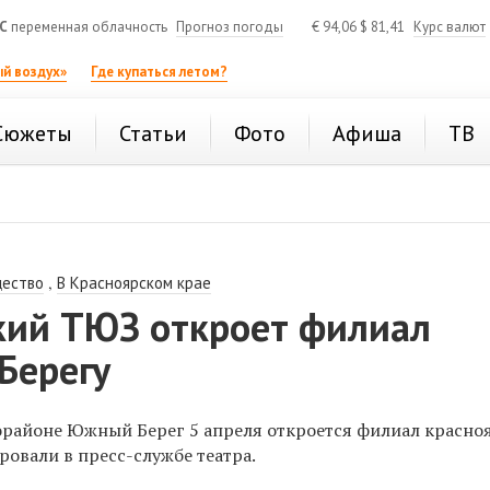
C
переменная облачность
Прогноз погоды
€
94,06
$
81,41
Курс валют
й воздух»
Где купаться летом?
Сюжеты
Статьи
Фото
Афиша
ТВ
,
ество
В Красноярском крае
кий ТЮЗ откроет филиал
Берегу
районе Южный Берег 5 апреля откроется филиал красно
овали в пресс-службе театра.