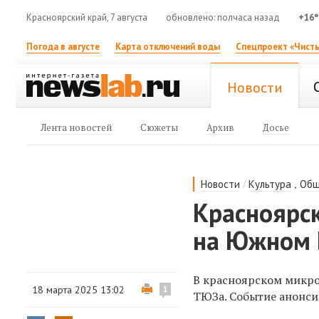
Красноярский край, 7 августа
обновлено: полчаса назад
+16°
Погода в августе
Карта отключений воды
Спецпроект «Чисты
Новости
Лента новостей
Сюжеты
Архив
Досье
/
,
Новости
Культура
Общ
Красноярс
на Южном 
В красноярском микро
18 марта 2025 13:02
1
ТЮЗа. Событие анонсир