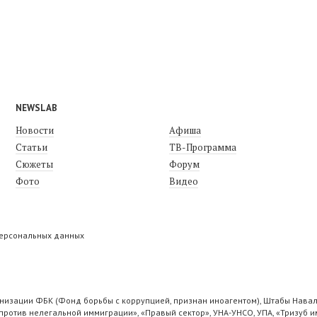
NEWSLAB
Новости
Афиша
Статьи
ТВ-Программа
Сюжеты
Форум
Фото
Видео
персональных данных
низации ФБК (Фонд борьбы с коррупцией, признан иноагентом), Штабы Навал
ротив нелегальной иммиграции», «Правый сектор», УНА-УНСО, УПА, «Тризуб и