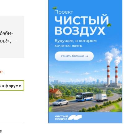
 бэби-
в!», —
е
.
на форуме
е