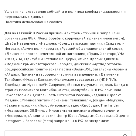
Условия использования веб-сайта и политика конфиденциальности и
персональных данных
Политика использования cookies
Для читателей:
В России признаны экстремистскими и запрещены
организации ФБК (Фонд борьбы с коррупцией, признан иноагентом),
Штабы Навального, «Национал-большевистская партия», «Свидетели
Иеговы», «Армия воли народа», «Русский общенациональный союз»,
«Движение против нелегальной иммиграции», «Правый сектор», УНА-
УНСО, УПА, «Тризуб им. Степана Бандеры», «Мизантропик дивижн»,
«Меджлис крымскотатарского народа», движение «Артподготовка»,
общероссийская политическая партия «Воля», АУЕ, батальоны «Азов» и
«Айдар». Признаны террористическими и запрещены: «Движение
Талибан», «Имарат Кавказ», «Исламское государство» (ИГ, ИГИЛ),
Джебхад-ан-Нусра, «АУМ Синрике», «Братья-мусульмане», «Аль-Каида в
странах исламского Магриба», «Сеть», «Колумбайн». В РФ признана
нежелательной деятельность «Открытой России», издания «Проект
Медиа». СМИ-иноагентами признаны: телеканал «Дождь», «Медуза»,
«Важные истории», «Голос Америки», радио «Свобода», The Insider,
«Медиазона», ОВД-инфо. Иноагентами признаны общество/центр
«Мемориал», «Аналитический Центр Юрия Левады», Сахаровский центр.
Instagram и Facebook (Metа) запрещены в РФ за экстремизм.