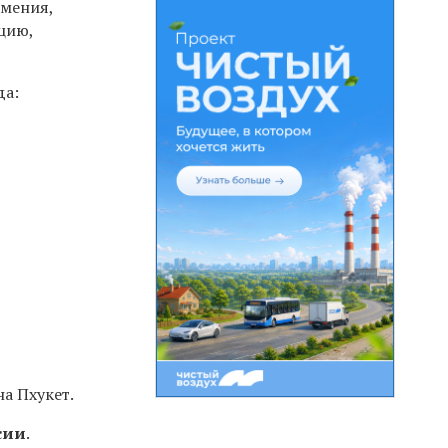
рмения,
цию,
да:
на Пхукет.
сии
.