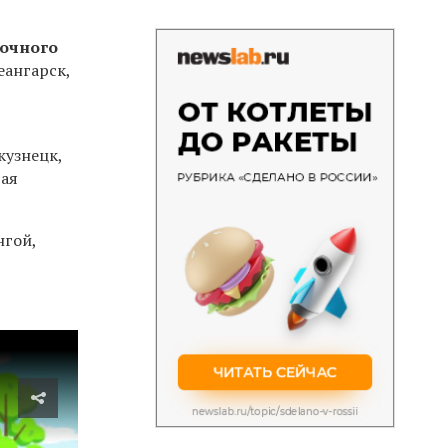
очного
еангарск,
кузнецк,
рая
нгой,