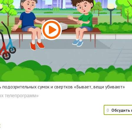
ь подозрительных сумок и свертков «Бывает, вещи убивают»
ых телепрограмм»
0
Обсудить 
: