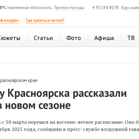
8°C
переменная облачность
Прогноз погоды
€
93,19
$
80,93
Курс вал
й воздух»
Где купаться летом?
Сюжеты
Статьи
Фото
Афиша
ТВ
Красноярском крае
у Красноярска рассказали
в новом сезоне
с 30 марта перешел на весенне-летнее расписание. Оно б
ября 2025 года, сообщили в пресс-службе воздушной гава