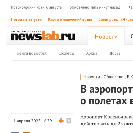
Красноярский край, 6 августа
обновлено: пять минут назад
+1
Погода в августе
Карта отключений воды
Спецпроект «Чисты
Новости
Лента новостей
Сюжеты
Архив
Досье
/
,
Новости
Общество
В 
В аэропорт
о полетах 
Аэропорт Красноярска 
1 апреля 2025 16:29
0
действовать до 25 окт