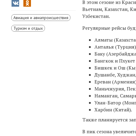
В этом сезоне из Крас
Вьетнам, Казахстан, 
Узбекистан.
Авиация и авиапроисшествия
Регулярные рейсы буду
Туризм и отдых
Алматы (Казахста
Анталья (Турция)
Баку (Азербайджа
Бангкок и Пхукет
Бишкек и Ош (Кы
Душанбе, Худжан
Ереван (Армения)
Маньчжурия, Пеки
Наманган, Самарк
Улан-Батор (Монг
Харбин (Китай).
Также планируется за
В пик сезона увеличит