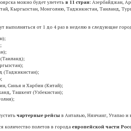
ноярска можно будет улететь
в 11 стран
: Азербайджан, А
Китай, Кыргызстан, Монголию, Таджикистан, Таиланд, Тур
т выполняться от 1 до 4 раз в неделю в следующие горо
н);
;
н);
 (Таиланд);
ргызстан);
д (Таджикистан);
;
н, Санья и Харбин (Китай);
анд, Ташкент (Узбекистан);
олия);
пустить
чартерные рейсы
в Анталью, Нянчанг, Утапао и 
ся количество полетов в города
европейской части Рос