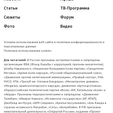
Статьи
ТВ-Программа
Сюжеты
Форум
Фото
Видео
Условия использования веб-сайта и политика конфиденциальности и
персональных данных
Политика использования cookies
Для читателей:
В России признаны экстремистскими и запрещены
организации ФБК (Фонд борьбы с коррупцией, признан иноагентом),
Штабы Навального, «Национал-большевистская партия», «Свидетели
Иеговы», «Армия воли народа», «Русский общенациональный союз»,
«Движение против нелегальной иммиграции», «Правый сектор», УНА-
УНСО, УПА, «Тризуб им. Степана Бандеры», «Мизантропик дивижн»,
«Меджлис крымскотатарского народа», движение «Артподготовка»,
общероссийская политическая партия «Воля», АУЕ, батальоны «Азов» и
«Айдар». Признаны террористическими и запрещены: «Движение
Талибан», «Имарат Кавказ», «Исламское государство» (ИГ, ИГИЛ),
Джебхад-ан-Нусра, «АУМ Синрике», «Братья-мусульмане», «Аль-Каида в
странах исламского Магриба», «Сеть», «Колумбайн». В РФ признана
нежелательной деятельность «Открытой России», издания «Проект