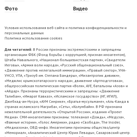
Фото
Видео
Условия использования веб-сайта и политика конфиденциальности и
персональных данных
Политика использования cookies
Для читателей:
В России признаны экстремистскими и запрещены
организации ФБК (Фонд борьбы с коррупцией, признан иноагентом),
Штабы Навального, «Национал-большевистская партия», «Свидетели
Иеговы», «Армия воли народа», «Русский общенациональный союз»,
«Движение против нелегальной иммиграции», «Правый сектор», УНА-
УНСО, УПА, «Тризуб им. Степана Бандеры», «Мизантропик дивижн»,
«Меджлис крымскотатарского народа», движение «Артподготовка»,
общероссийская политическая партия «Воля», АУЕ, батальоны «Азов» и
«Айдар». Признаны террористическими и запрещены: «Движение
Талибан», «Имарат Кавказ», «Исламское государство» (ИГ, ИГИЛ),
Джебхад-ан-Нусра, «АУМ Синрике», «Братья-мусульмане», «Аль-Каида в
странах исламского Магриба», «Сеть», «Колумбайн». В РФ признана
нежелательной деятельность «Открытой России», издания «Проект
Медиа». СМИ-иноагентами признаны: телеканал «Дождь», «Медуза»,
«Важные истории», «Голос Америки», радио «Свобода», The Insider,
«Медиазона», ОВД-инфо. Иноагентами признаны общество/центр
«Мемориал», «Аналитический Центр Юрия Левады», Сахаровский центр.