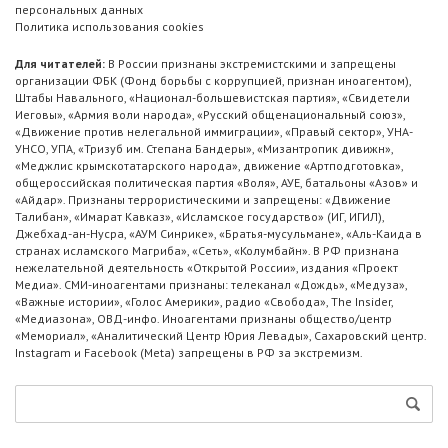
персональных данных
Политика использования cookies
Для читателей:
В России признаны экстремистскими и запрещены
организации ФБК (Фонд борьбы с коррупцией, признан иноагентом),
Штабы Навального, «Национал-большевистская партия», «Свидетели
Иеговы», «Армия воли народа», «Русский общенациональный союз»,
«Движение против нелегальной иммиграции», «Правый сектор», УНА-
УНСО, УПА, «Тризуб им. Степана Бандеры», «Мизантропик дивижн»,
«Меджлис крымскотатарского народа», движение «Артподготовка»,
общероссийская политическая партия «Воля», АУЕ, батальоны «Азов» и
«Айдар». Признаны террористическими и запрещены: «Движение
Талибан», «Имарат Кавказ», «Исламское государство» (ИГ, ИГИЛ),
Джебхад-ан-Нусра, «АУМ Синрике», «Братья-мусульмане», «Аль-Каида в
странах исламского Магриба», «Сеть», «Колумбайн». В РФ признана
нежелательной деятельность «Открытой России», издания «Проект
Медиа». СМИ-иноагентами признаны: телеканал «Дождь», «Медуза»,
«Важные истории», «Голос Америки», радио «Свобода», The Insider,
«Медиазона», ОВД-инфо. Иноагентами признаны общество/центр
«Мемориал», «Аналитический Центр Юрия Левады», Сахаровский центр.
Instagram и Facebook (Metа) запрещены в РФ за экстремизм.