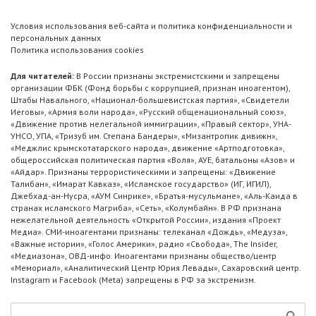
Условия использования веб-сайта и политика конфиденциальности и
персональных данных
Политика использования cookies
Для читателей:
В России признаны экстремистскими и запрещены
организации ФБК (Фонд борьбы с коррупцией, признан иноагентом),
Штабы Навального, «Национал-большевистская партия», «Свидетели
Иеговы», «Армия воли народа», «Русский общенациональный союз»,
«Движение против нелегальной иммиграции», «Правый сектор», УНА-
УНСО, УПА, «Тризуб им. Степана Бандеры», «Мизантропик дивижн»,
«Меджлис крымскотатарского народа», движение «Артподготовка»,
общероссийская политическая партия «Воля», АУЕ, батальоны «Азов» и
«Айдар». Признаны террористическими и запрещены: «Движение
Талибан», «Имарат Кавказ», «Исламское государство» (ИГ, ИГИЛ),
Джебхад-ан-Нусра, «АУМ Синрике», «Братья-мусульмане», «Аль-Каида в
странах исламского Магриба», «Сеть», «Колумбайн». В РФ признана
нежелательной деятельность «Открытой России», издания «Проект
Медиа». СМИ-иноагентами признаны: телеканал «Дождь», «Медуза»,
«Важные истории», «Голос Америки», радио «Свобода», The Insider,
«Медиазона», ОВД-инфо. Иноагентами признаны общество/центр
«Мемориал», «Аналитический Центр Юрия Левады», Сахаровский центр.
Instagram и Facebook (Metа) запрещены в РФ за экстремизм.