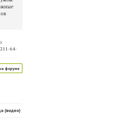
можные
мов
о
,
211-64-
на форуме
а (видео)