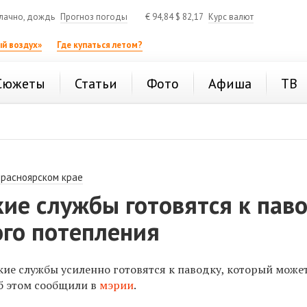
лачно, дождь
Прогноз погоды
€
94,84
$
82,17
Курс валют
й воздух»
Где купаться летом?
Сюжеты
Статьи
Фото
Афиша
ТВ
Красноярском крае
ие службы готовятся к пав
ого потепления
кие службы усиленно готовятся к паводку, который може
Об этом сообщили в
мэрии
.