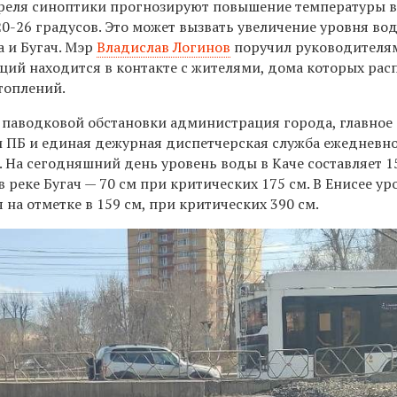
апреля синоптики прогнозируют повышение температуры в
20-26 градусов. Это может вызвать увеличение уровня во
а и Бугач. Мэр
Владислав Логинов
поручил руководителя
ий находится в контакте с жителями, дома которых ра
топлений.
 паводковой обстановки администрация города, главное
 и ПБ и единая дежурная диспетчерская служба ежедневно
 ​На сегодняшний день уровень воды в Каче составляет 1
в реке Бугач — 70 см при критических 175 см. В Енисее ур
 на отметке в 159 см, при критических 390 см.