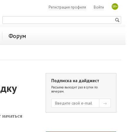
18+
Регистрация профиля
Войти
Форум
Подписка на дайджест
одку
Рассылка выходит раз в сутки по
вечерам.
т начаться