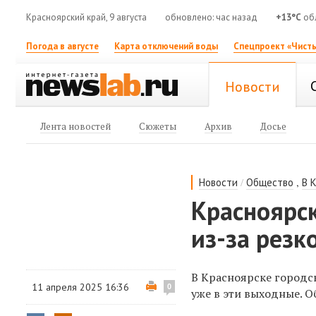
Красноярский край, 9 августа
обновлено: час назад
+13°C
об
Погода в августе
Карта отключений воды
Спецпроект «Чисты
Новости
Лента новостей
Сюжеты
Архив
Досье
/
,
Новости
Общество
В 
Красноярск
из-за резк
В Красноярске городс
11 апреля 2025 16:36
0
уже в эти выходные. 