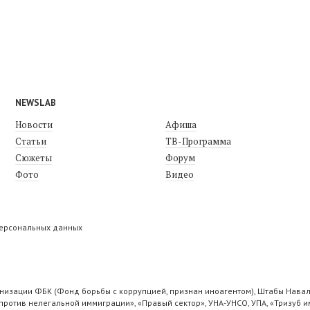
NEWSLAB
Новости
Афиша
Статьи
ТВ-Программа
Сюжеты
Форум
Фото
Видео
персональных данных
низации ФБК (Фонд борьбы с коррупцией, признан иноагентом), Штабы Навал
ротив нелегальной иммиграции», «Правый сектор», УНА-УНСО, УПА, «Тризуб и