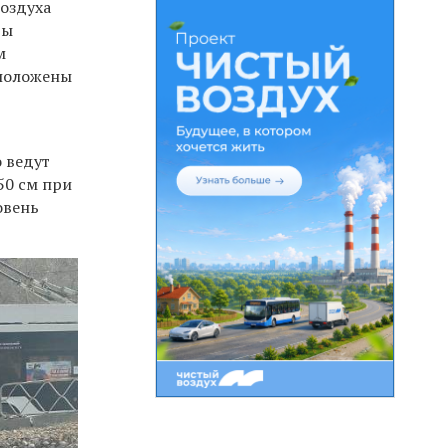
оздуха
ды
м
сположены
 ведут
50 см при
овень