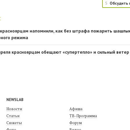
5
Обсудить 
:
красноярцам напомнили, как без штрафа пожарить шашлы
рного режима
реля красноярцам обещают «супертепло» и сильный ветер
NEWSLAB
Новости
Афиша
Статьи
ТВ-Программа
Сюжеты
Форум
Фото
Видео