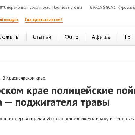
8°C
переменная облачность
Прогноз погоды
€
93,19
$
80,93
Курс вал
й воздух»
Где купаться летом?
Сюжеты
Статьи
Фото
Афиша
ТВ
,
В Красноярском крае
рском крае полицейские по
а — поджигателя травы
енсионер во время уборки решил сжечь траву и теперь з