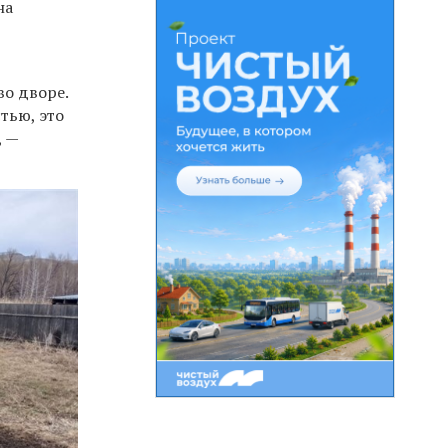
на
во дворе.
стью, это
, —