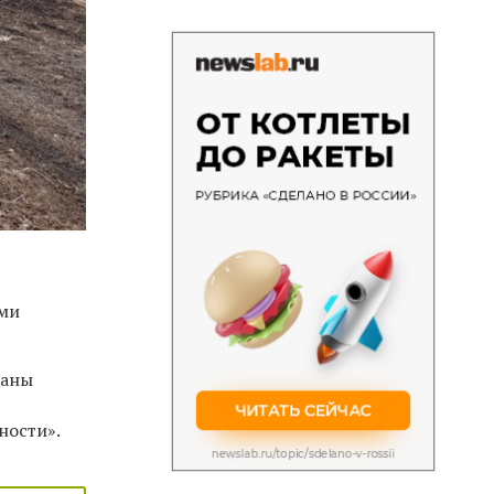
ыми
ганы
ности».