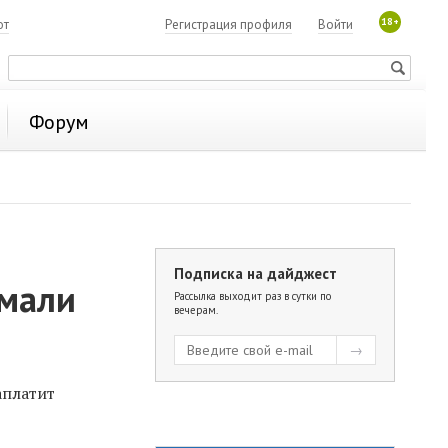
18+
ют
Регистрация профиля
Войти
Форум
Подписка на дайджест
ймали
Рассылка выходит раз в сутки по
вечерам.
аплатит