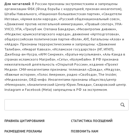
Для читателей:
В России признаны экстремистскими и запрещены
организации ФБК (Фонд борьбы с коррупцией, признан иноагентом),
Штабы Навального, «Национал-большевистская партия», «Свидетели
Иеговы», «Армия воли народа», «Русский общенациональный союз»,
«Движение против нелегальной иммиграции», «Правый сектор», УНА-
УНСО, УПА, «Тризуб им. Степана Бандеры», «Мизантропик дивижн»,
«Меджлис крымскотатарского народа», движение «Артподготовка»,
общероссийская политическая партия «Воля», АУЕ, батальоны «Азов» и
«Айдар». Признаны террористическими и запрещены: «Движение
Талибан», «Имарат Кавказ», «Исламское государство» (ИГ, ИГИЛ),
Джебхад-ан-Нусра, «АУМ Синрике», «Братья-мусульмане», «Аль-Каида в
странах исламского Магриба», «Сеть», «Колумбайн». В РФ признана
нежелательной деятельность «Открытой России», издания «Проект
Медиа». СМИ-иноагентами признаны: телеканал «Дождь», «Медуза»,
«Важные истории», «Голос Америки», радио «Свобода», The Insider,
«Медиазона», ОВД-инфо. Иноагентами признаны общество/центр
«Мемориал», «Аналитический Центр Юрия Левады», Сахаровский центр.
Instagram и Facebook (Metа) запрещены в РФ за экстремизм.
ПРАВИЛА ЦИТИРОВАНИЯ
СТАТИСТИКА ПОСЕЩЕНИЙ
РАЗМЕЩЕНИЕ РЕКЛАМЫ
ПОЗВОНИТЬ НАМ