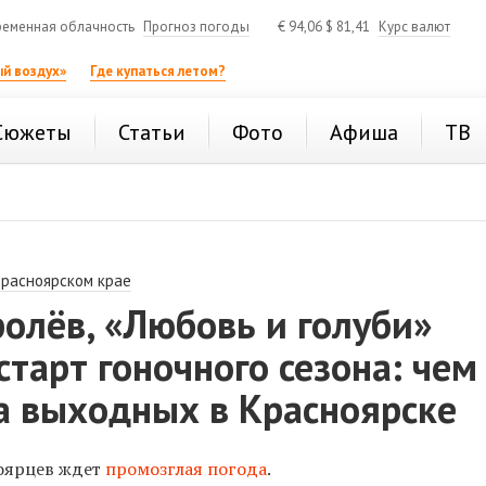
еменная облачность
Прогноз погоды
€
94,06
$
81,41
Курс валют
й воздух»
Где купаться летом?
Сюжеты
Статьи
Фото
Афиша
ТВ
Красноярском крае
олёв, «Любовь и голуби»
 старт гоночного сезона: чем
а выходных в Красноярске
ноярцев ждет
промозглая погода
.