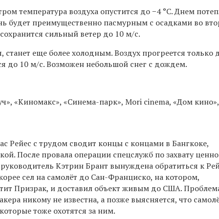
 утром температура воздуха опустится до −4
°C. Днем потеп
ень будет преимущественно пасмурным с осадками во вт
 сохранится сильный ветер до 10 м/с.
, станет еще более холодным. Воздух прогреется только 
я до 10 м/с. Возможен небольшой снег с дождем.
ч»,
«Киномакс», «Синема-парк», Mori cinema, «Дом кино»
с Рейес с трудом сводит концы с концами в Бангкоке,
лкой. После провала операции спецслужб по захвату ценно
 руководитель Кэтрин Брант вынуждена обратиться к Рей
корее сел на самолёт до Сан-Франциско, на котором,
тит Призрак, и доставил объект живым до США. Проблем
хакера никому не известна, а позже выясняется, что самол
 которые тоже охотятся за ним.