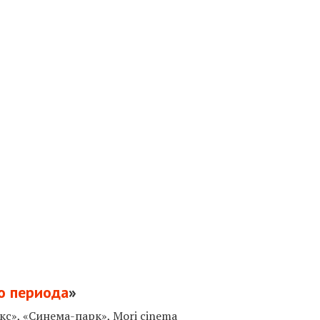
о периода
»
с», «Синема-парк», Mori cinema