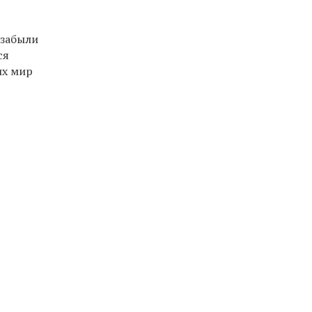
 забыли
ся
их мир