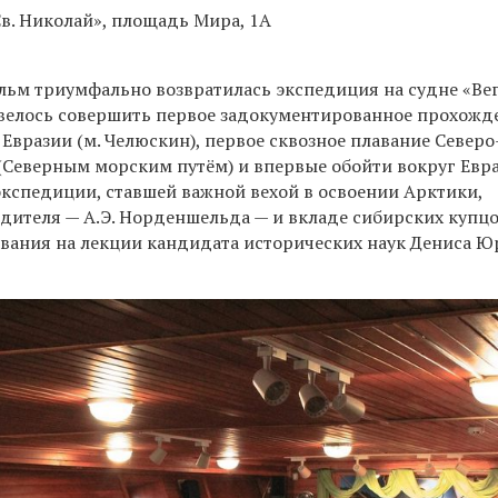
в. Николай», площадь Мира, 1А
ольм триумфально возвратилась экспедиция на судне «Вег
велось совершить первое задокументированное прохожд
Евразии (м. Челюскин), первое сквозное плавание Северо
Северным морским путём) и впервые обойти вокруг Евра
экспедиции, ставшей важной вехой в освоении Арктики,
одителя — А.Э. Норденшельда — и вкладе сибирских купц
ования на лекции кандидата исторических наук Дениса Ю