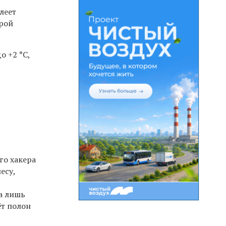
леет
орой
до +2
°C,
,
го хакера
есу,
а лишь
ёт полон