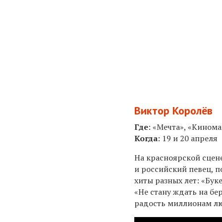
Виктор Королёв
Где
:
«Мечта»,
«Киномак
Когда
: 19 и 20 апреля
На красноярской сцен
и российский певец, п
хиты разных лет: «Бук
«Не стану ждать на бе
радость миллионам лю