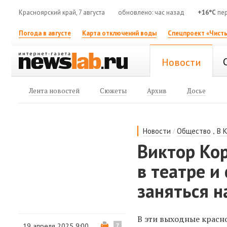
Красноярский край, 7 августа
обновлено: час назад
+16°C
пер
Погода в августе
Карта отключений воды
Спецпроект «Чисты
Новости
Лента новостей
Сюжеты
Архив
Досье
/
,
Новости
Общество
В 
Виктор Кор
в театре и
заняться н
В эти выходные крас
19 апреля 2025 9:00
7