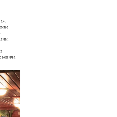
а».
ение
-
зии.
ов
рьевича