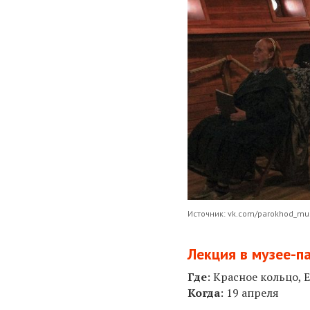
Источник: vk.com/parokhod_m
Лекция в музее-п
Где
:
Красное кольцо, Е
Когда
: 19 апреля