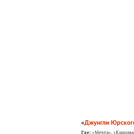
«
Джунгли Юрског
Где
:
«Мечта»,
«Киномак