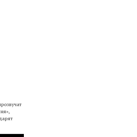
прозвучат
ня»,
 дарят