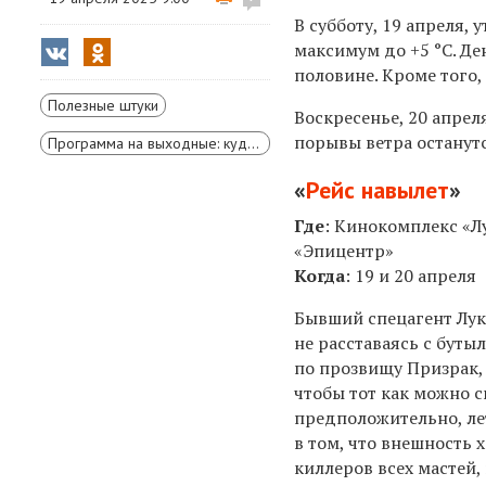
В субботу, 19 апреля,
максимум до +5 °C. Д
половине. Кроме того,
Полезные штуки
Воскресенье,
20
апреля
порывы ветра останутс
Программа на выходные: куда съездить и чем заняться
«
Рейс навылет
»
Где
:
Кинокомплекс «Лу
«Эпицентр
»
Когда
: 19 и 20 апреля
Бывший спецагент Лука
не расставаясь с буты
по прозвищу Призрак,
чтобы тот как можно с
предположительно, ле
в том, что внешность 
киллеров всех мастей,